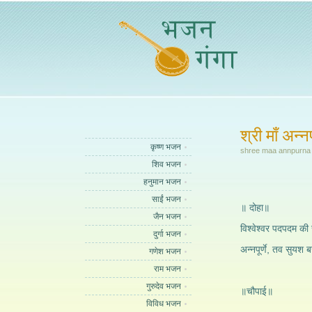
श्री माँ अन्न
कृष्ण भजन
shree maa annpurna 
शिव भजन
हनुमान भजन
साईं भजन
॥ दोहा॥
जैन भजन
विश्वेश्वर पदपदम 
दुर्गा भजन
अन्नपूर्णे, तव सुय
गणेश भजन
राम भजन
गुरुदेव भजन
॥चौपाई॥
विविध भजन