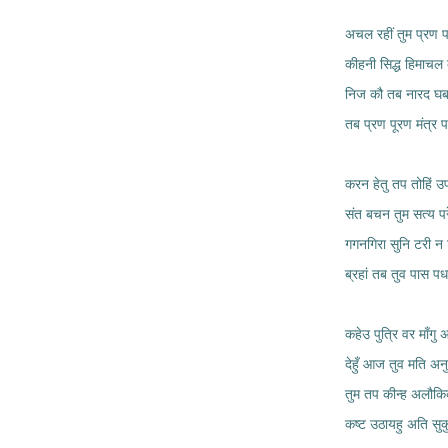
अचल रहीं तुम प्रण प
कीहनी सिद्ध हिमाचल 
निज कौ तब नारद घबर
तब प्रण पूरण मंत्र प
करन हेतु तप तोहिं उ
संत बचन तुम सत्य पर
गगनगिरा सुनि टरी न ट
ब्रहां तब तुव पास पध
कहेउ पुत्रि वर माँगु 
देहुँ आज तुव मति अन
तुम तप कीन्ह अलौकि
कष्ट उठायहु अति सुक