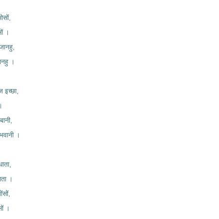
ोसों,
ों ।
जानहु,
ानहु ।
 इच्छा,
 ।
 बानी,
 भवानी ।
धाता,
धाता ।
ंसों,
ों ।