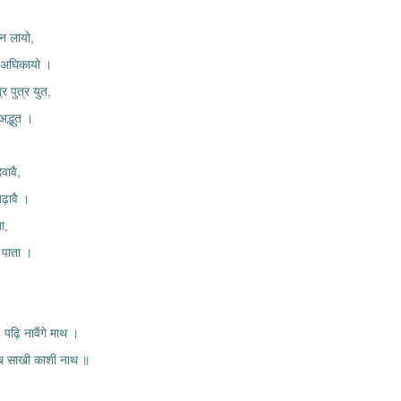
न लायो,
चि अघिकायो ।
र पुत्र युत,
अद्भुत ।
वावै,
़ावै ।
ा,
 पाता ।
पढ़ि नावैंगे माथ ।
सब साखी काशी नाथ ॥