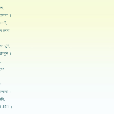
ता,
ख्याता ।
 जननी,
य-हरनी ।
सन पुनि,
षिमुनि ।
,
्राता ।
ी,
ल्याणी ।
मणि,
री नंदिनि ।