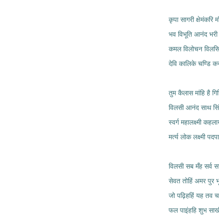
कृपा सागरी क्षेमंकरि मा
भव विभूति आनंद भरी 
कमल विलोचन विलसि
देवि कालिके चण्डि क
तुम कैलास मांहि है गि
विलसी आनंद साथ सिं
स्वर्ग महालक्ष्मी कहला
मर्त्य लोक लक्ष्मी पद
विलसी सब मँह सर्व स
सेवत तोहिं अमर पुर भ
जो पढ़िहहिं यह तव च
फल पाइंहहि शुभ सा