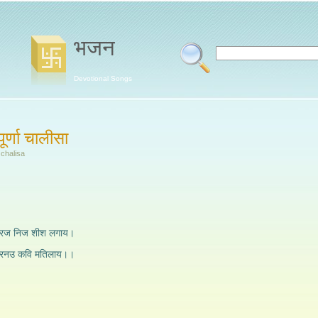
भजन
Devotional Songs
पूर्णा चालीसा
chalisa
की रज निज शीश लगाय।
श बरनउ कवि मतिलाय।।