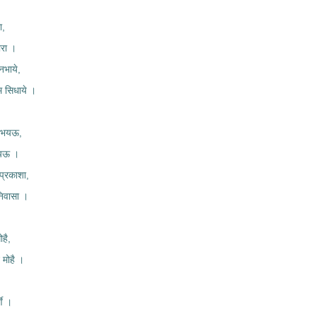
ा,
ारा ।
नभाये,
म सिधाये ।
व भयऊ,
गयऊ ।
प्रकाशा,
िवासा ।
है,
मोहै ।
े ।