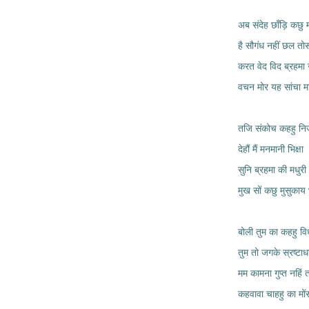
अब संदेह छाँड़ि कछु म
है सौगंध नहीं छल तोस
करत वेद विद ब्रहमा 
वचन मोर यह सांचा म
तजि संकोच कहहु निज
देहौं मैं मनमानी भिक्षा
सुनि ब्रहमा की मधुरी
मुख सों कछु मुसुकाय
बोली तुम का कहहु वि
तुम तो जगके स्रष्टा
मम कामना गुप्त नहिं तो
कहवावा चाहहु का मोंस