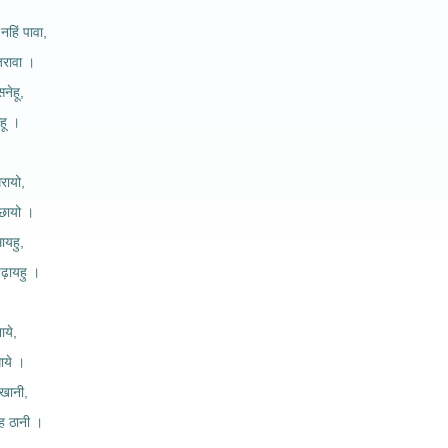
नहिं पावा,
जरावा ।
नेहू,
ेहू ।
रायो,
छायो ।
ायहु,
ढ़ायहु ।
ाये,
ाये ।
खानी,
ह ठानी ।