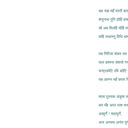
दक्ष यज्ञ महँ मरती बार
शंभुनाथ पुनि होहिं हम
सो अब मिलहिं मोहिं म
कहि तथास्तु विधि धा
तब गिरिजा शंकर त
फल कामना संशयो 
चन्द्रकोटि रवि कोटि 
तब आनन महँ करत न
माला पुस्तक अंकुश सो
कर मँह अपर पाश मन 
अन्न्पूर्णे ! सदापूर्णे,
अज अनवघ अनंत पूर्ण