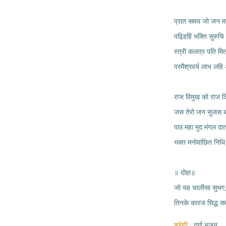
प्रात समय जो जन म
पढ़िहहिं भक्ति सुरु
स्त्री कलत्र पति मित्
परमैश्रवर्य लाभ लहि 
राज विमुख को राज दि
जस तेरो जन सुजस बढ
पाठ महा मुद मंगल दात
भक्त मनोवांछित निधि
॥ दोहा॥
जो यह चालीसा सुभग, 
तिनके कारज सिद्ध 
श्रेणी
दुर्गा भजन