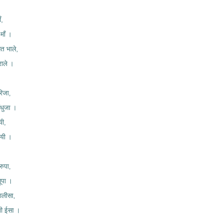
ँ,
माँ ।
त भाले,
राले ।
रिजा,
धुजा ।
यी,
पायी ।
रुपा,
ूपा ।
ालीसा,
खी ईसा ।