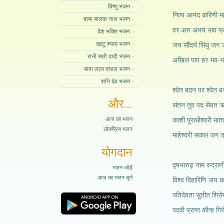
विष्णु भजन
नित्य आनंद करिणी मा
बाबा बालक नाथ भजन
वर अरु अभय भाव प्र
देश भक्ति भजन
खाटू श्याम भजन
जय सौंदर्य सिंधु जग
रानी सती दादी भजन
अखिल पाप हर भव-भ
बावा लाल दयाल भजन
शनि देव भजन
श्वेत बदन पर श्वेत ब
और...
संतन तुव पद सेवत ऋ
आज का भजन
काशी पुराधीश्वरी माता
लोकप्रिय भजन
माहेश्वरी सकल जग त
योगदान
वृषभारुढ़ नाम रुद्राण
भजन जोड़ें
आज का भजन चुनें
विश्व विहारिणि जय क
पतिदेवता सुतीत शिरो
पदवी प्राप्त कीन्ह गि