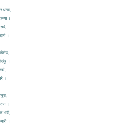
र धन्या,
कन्या ।
ाये,
ढ़ाये ।
पदेशेउ,
ेखेहु ।
ारे,
ारे ।
अनूपा,
ुरुपा ।
क भारी,
ुमारी ।