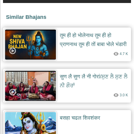
देश
भक्ति
Similar Bhajans
भजन
patriotic
bhajans
तुम ही हो भोलेनाथ तुम ही हो
खाटू
प्राणनाथ तुम ही तों बाबा भोले भंडारी
श्याम
हो
4.7 K
भजन
khatu
shaym
bhajans
सुण लै सुण लै नी गोरां/ਸੁਣ ਲੈ ਸੁਣ ਲੈ
रानी
सती
ਨੀ ਗੌਰਾਂ
दादी
3.0 K
भजन
rani
sati
dadi
bhajans
बसहा चढल शिवशंकर
बावा
लाल