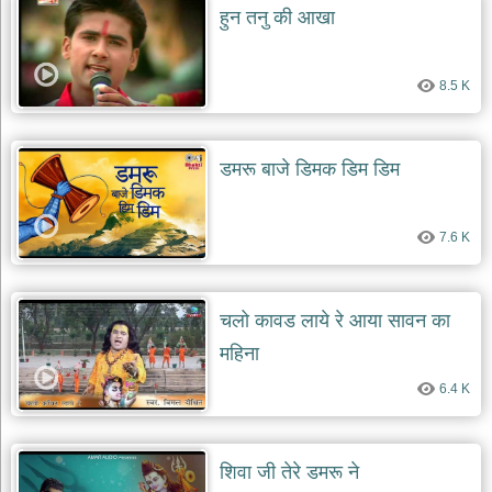
हुन तनु की आखा
8.5 K
डमरू बाजे डिमक डिम डिम
7.6 K
चलो कावड लाये रे आया सावन का
महिना
6.4 K
शिवा जी तेरे डमरू ने