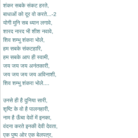
भजन
शंकर सबके संकट हरते,
hanuman
बाधाओं को दूर वो करते...-2
bhajans
योगी मुनि सब ध्यान लगावे,
साईं
शारद नारद भी शीश नवावे,
भजन
sai
शिव शम्भु शंकरा भोले,
bhajans
हम सबके संकटहारि,
जैन
हम सबके आप ही स्वामी,
भजन
jain
जय जय जय अनंतकारी,
bhajans
जय जय जय जय अविनाशी,
दुर्गा
शिव शम्भु शंकरा भोले....
भजन
durga
bhajans
उनसे ही है दुनिया सारी,
गणेश
शृष्टि के वो है पालनहारी,
भजन
नाम है ऊँचा देवों में इनका,
ganesh
bhajans
वंदना करते इनकी देवी देवता,
राम
एक पुष्प ओर एक बेलपत्र,