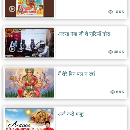
देश
10.6 K
भक्ति
भजन
patriotic
bhajans
अस्सा मैया जी ते सुटियाँ डोरा
खाटू
श्याम
46.4 K
भजन
khatu
shaym
bhajans
मैं तेरे बिन पल न रहां
रानी
सती
दादी
8.8 K
भजन
rani
sati
dadi
bhajans
अर्ज करो मंजूर
बावा
लाल