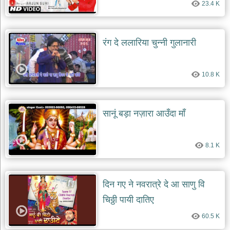
23.4 K
दयाल
भजन
bawa
lal
dayal
रंग दे ललारिया चुन्नी गुलानारी
bhajans
शनि
देव
10.8 K
भजन
shani
dev
bhajans
सानूं बड़ा नज़ारा आउँदा माँ
आज
का
भजन
8.1 K
bhajan
of
the
day
दिन गए ने नवरात्रे दे आ साणु वि
भजन
चिठ्ठी पायी दातिए
जोड़ें
add
60.5 K
bhajans