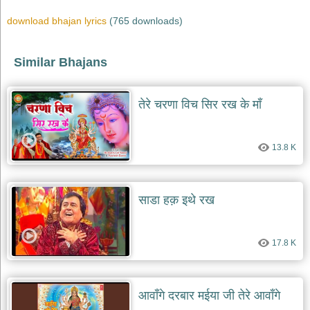
भजन
raam
download bhajan lyrics
(765 downloads)
bhajans
गुरुदेव
Similar Bhajans
भजन
gurudev
bhajans
तेरे चरणा विच सिर रख के माँ
विविध
भजन
miscellaneous
bhajans
13.8 K
विष्णु
भजन
vishnu
साडा हक़ इथे रख
bhajans
बाबा
बालक
17.8 K
नाथ
भजन
baba
आवाँगे दरबार मईया जी तेरे आवाँगे
balak
nath
bhajans