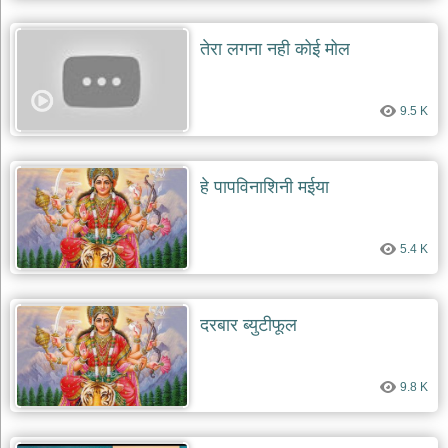
तेरा लगना नही कोई मोल
9.5 K
हे पापविनाशिनी मईया
5.4 K
दरबार ब्युटीफूल
9.8 K