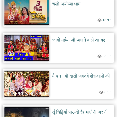
चलो अयोध्या धाम
13.9 K
जागो मईया जी जगाने वाले आ गए
33.1 K
मैं बन गयी दासी जगदंबे शेरावाली की
6.1 K
तूँ चिठ्ठियाँ पाऊंदी रैह मांएँ नी अस्सी