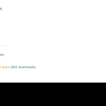
से,
 है……
भजन
 lyrics
(842 downloads)