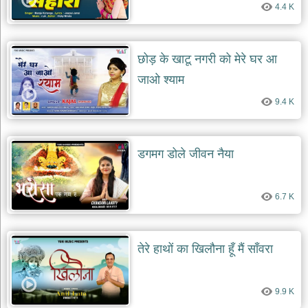
4.4 K
देश
भक्ति
भजन
छोड़ के खाटू नगरी को मेरे घर आ
patriotic
bhajans
जाओ श्याम
खाटू
9.4 K
श्याम
भजन
khatu
shaym
डगमग डोले जीवन नैया
bhajans
रानी
सती
6.7 K
दादी
भजन
rani
sati
तेरे हाथों का खिलौना हूँ मैं साँवरा
dadi
bhajans
बावा
9.9 K
लाल