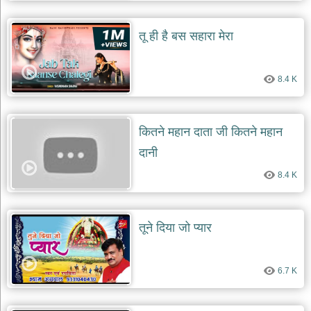
दयाल
भजन
तू ही है बस सहारा मेरा
bawa
lal
dayal
bhajans
8.4 K
शनि
देव
भजन
shani
कितने महान दाता जी कितने महान
dev
bhajans
दानी
आज
8.4 K
का
भजन
bhajan
of
तूने दिया जो प्यार
the
day
भजन
6.7 K
जोड़ें
add
bhajans