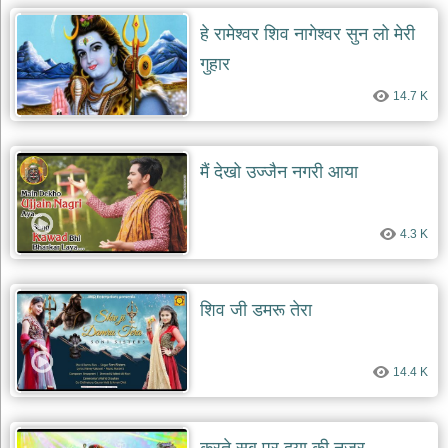
दयाल
भजन
हे रामेश्वर शिव नागेश्वर सुन लो मेरी
bawa
गुहार
lal
dayal
bhajans
14.7 K
शनि
देव
भजन
मैं देखो उज्जैन नगरी आया
shani
dev
bhajans
4.3 K
आज
का
भजन
bhajan
शिव जी डमरू तेरा
of
the
day
भजन
14.4 K
जोड़ें
add
bhajans