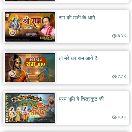
देश
भक्ति
राम की मर्जी के आगे
भजन
patriotic
bhajans
8.3 K
खाटू
श्याम
भजन
हो मेरे घर राम आये हैं
khatu
shaym
bhajans
7.7 K
रानी
सती
दादी
भजन
पुण्य भूमि ये चित्रकूट की
rani
sati
dadi
bhajans
4.8 K
बावा
लाल