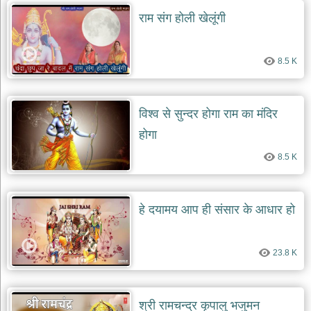
दयाल
राम संग होली खेलूंगी
भजन
bawa
lal
dayal
bhajans
8.5 K
शनि
देव
भजन
विश्व से सुन्दर होगा राम का मंदिर
shani
होगा
dev
bhajans
8.5 K
आज
का
भजन
हे दयामय आप ही संसार के आधार हो
bhajan
of
the
day
23.8 K
भजन
जोड़ें
add
bhajans
श्री रामचन्द्र कृपालु भजुमन