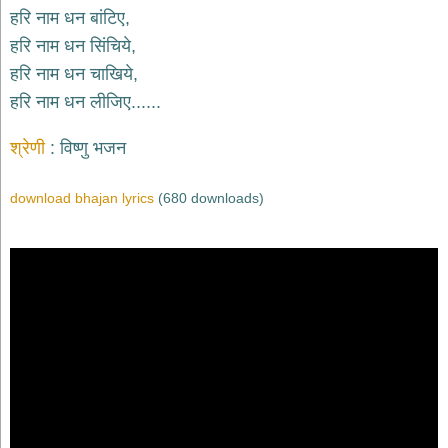
भजन
हरि नाम धन बांटिए,
raam
bhajans
हरि नाम धन सिंचिये,
गुरुदेव
हरि नाम धन चाखिये,
भजन
हरि नाम धन लीजिए......
gurudev
bhajans
श्रेणी
विष्णु भजन
विविध
भजन
miscellaneous
download bhajan lyrics
(680 downloads)
bhajans
विष्णु
भजन
vishnu
bhajans
बाबा
बालक
नाथ
भजन
baba
balak
nath
bhajans