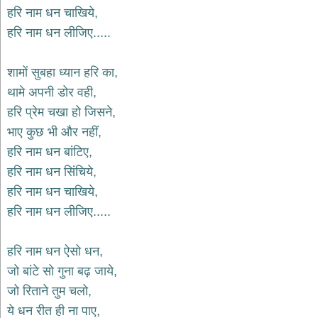
भजन
हरि नाम धन चाखिये,
hanuman
हरि नाम धन लीजिए.....
bhajans
साईं
शामों सुबहा ध्यान हरि का,
भजन
sai
थामे अपनी डोर वही,
bhajans
हरि प्रेम चखा हो जिसने,
जैन
भाए कुछ भी और नहीं,
भजन
jain
हरि नाम धन बांटिए,
bhajans
हरि नाम धन सिंचिये,
दुर्गा
हरि नाम धन चाखिये,
भजन
हरि नाम धन लीजिए.....
durga
bhajans
गणेश
हरि नाम धन ऐसो धन,
भजन
जो बांटे सो गुना बढ़ जाये,
ganesh
bhajans
जो रिताने तुम चलो,
राम
ये धन रीत ही ना पाए,