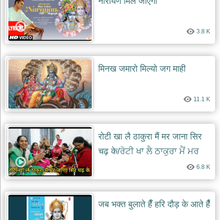
नारायण मिल जाएगा
दयाल
भजन
bawa
lal
3.8 K
dayal
bhajans
शनि
मिनख जमारो मिल्यो जग माही
देव
भजन
shani
dev
11.1 K
bhajans
आज
का
रोटी खा लै ठाकुरा मैं मर जाना सिर
भजन
bhajan
चढ़ के/ਰੋਟੀ ਖਾ ਲੈ ਠਾਕੁਰਾ ਮੈਂ ਮਰ
of
the
ਜਾਣਾ ਸਿਰ ਚੜ੍ਹ ਕੇ
day
6.8 K
भजन
जोड़ें
add
जब भक्त बुलाते हैँ हरि दौड़ के आते हैँ
bhajans