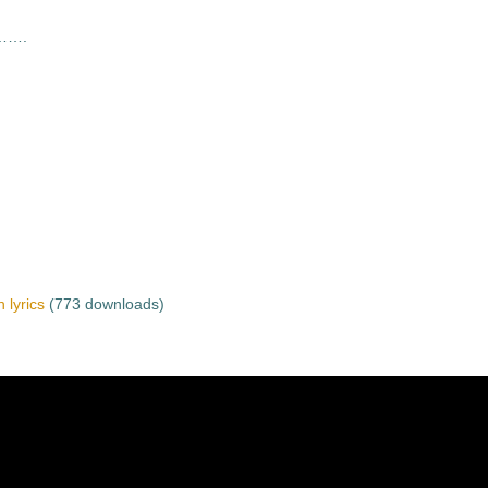
है…….
 lyrics
(773 downloads)