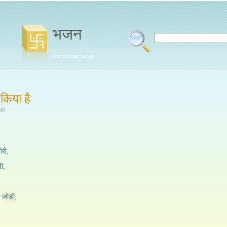
भजन
Devotional Songs
 किया है
ai
री,
री,
 जोड़ी,