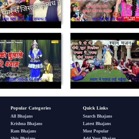
श्याम प्यारे से जिसका सम्बन्ध है
सरवरीया री तीर खड़ी
मुझको भुला ले मेरे श्याम
श्याम ने पकड लई भईया
Popular Categories
Quick Links
All Bhajans
Search Bhajans
Krishna Bhajans
Latest Bhajans
Ram Bhajans
Most Popular
Shiv Bhajans
Add Your Bhajan