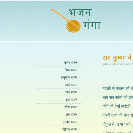
सब कृष्णा ने
कृष्ण भजन
sab krishna ne kiya h
शिव भजन
हनुमान भजन
साईं भजन
मटकी से माखन की चो
जैन भजन
थामे सब सांसों की डो
दुर्गा भजन
गोपी की बैयां मारोड़ी,
गणेश भजन
राम भजन
करदी तारो की चंदा से
गुरुदेव भजन
गोकुल में गइया चरवे,
विविध भजन