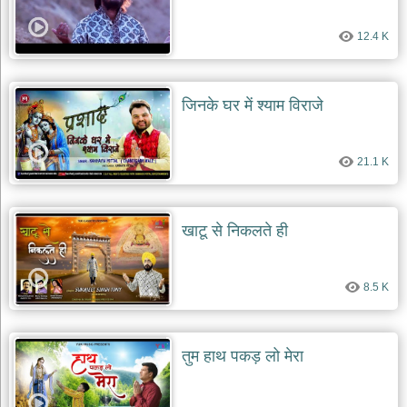
देश
12.4 K
भक्ति
भजन
patriotic
bhajans
जिनके घर में श्याम विराजे
खाटू
श्याम
21.1 K
भजन
khatu
shaym
bhajans
खाटू से निकलते ही
रानी
सती
दादी
8.5 K
भजन
rani
sati
dadi
bhajans
तुम हाथ पकड़ लो मेरा
बावा
लाल