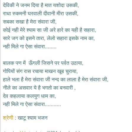
भजन
देविकी ने जनम दिया है मात यशोदा उसकी,
hanuman
राधा रुकमनी घरवाली दीवानी मीरा उसकी,
bhajans
सबका सखा है मेरा संवारा जी,
साईं
कोई नही मेरे श्याम सा जी अरे हारे का यही है सहारा,
भजन
sai
सारे जग को इसने तारा, लेलो सहारा इसके नाम का,
bhajans
नही मिले गा ऐसा संवारा........
जैन
भजन
jain
बालक पण में ऊँगली जिसने पर पर्वत उठाया,
bhajans
गोपियों संग रास रचाया माखन खूब चुराया,
दुर्गा
हाले भला है मेरा संवारा जी नन्द का लाला है मेरा संवारा जी,
भजन
नीले का असवार ये है भगतो का बनवारी ,
durga
bhajans
देव कहलाया कलयुग धाम का,
गणेश
नही मिले गा ऐसा संवारा...........
भजन
ganesh
bhajans
श्रेणी
खाटू श्याम भजन
राम