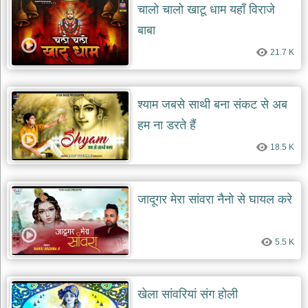
चालो चालो खाटू धाम यहाँ विराजे
बाबा
21.7 K
श्याम जबसे साथी बना संकट से अब
हम ना डरते हैं
18.5 K
जादूगर मेरा सांवरा नैनो से घायल करे
5.5 K
खेला सांवरियां संग होली