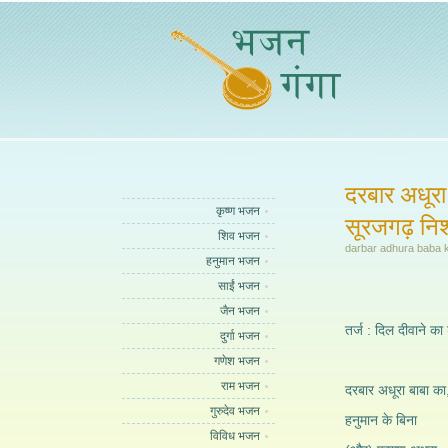
दरबार अधूरा
कृष्ण भजन
सूरजगढ़ निश
शिव भजन
darbar adhura baba 
हनुमान भजन
साईं भजन
जैन भजन
तर्ज : दिल दीवाने का
दुर्गा भजन
गणेश भजन
राम भजन
दरबार अधूरा बाबा का
गुरुदेव भजन
हनुमान के बिना
विविध भजन