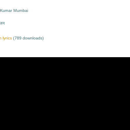
sh Kumar Mumbai
भजन
 lyrics
(789 downloads)