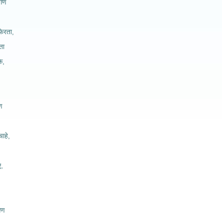
ागण
िरता,
ता
े,
ण
ाहे,
ए,
गण