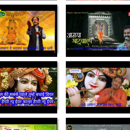
 जाबान दे भरतार भुलावे बाबो श्याम धनी
आ गया खाटू वाला वो आ गया खाटू वाला
नए साल की सबसे पहले
मुझे आसरा है श्याम खाटू वाले