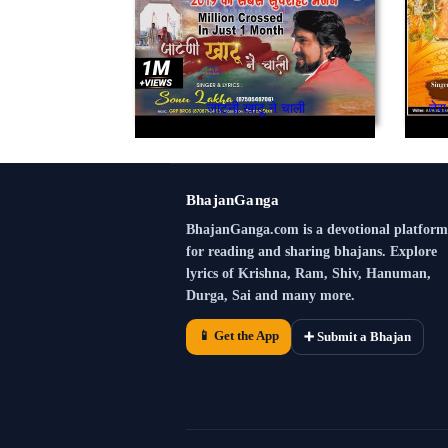
जाटनी खाटू ने चाली
तेर
BhajanGanga
BhajanGanga.com is a devotional platform
for reading and sharing bhajans. Explore
lyrics of Krishna, Ram, Shiv, Hanuman,
Durga, Sai and many more.
📱 Get the App
➕ Submit a Bhajan