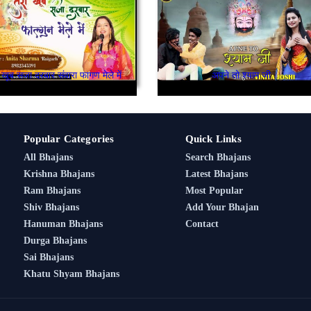
ा खूब सजा दरबार संवारा फागण मेले में
अपने तो श्याम जी
Popular Categories
Quick Links
All Bhajans
Search Bhajans
Krishna Bhajans
Latest Bhajans
Ram Bhajans
Most Popular
Shiv Bhajans
Add Your Bhajan
Hanuman Bhajans
Contact
Durga Bhajans
Sai Bhajans
Khatu Shyam Bhajans