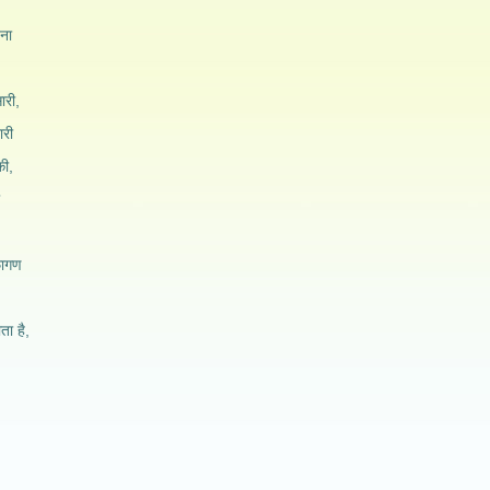
िना
ारी,
ारी
की,
फागण
ता है,