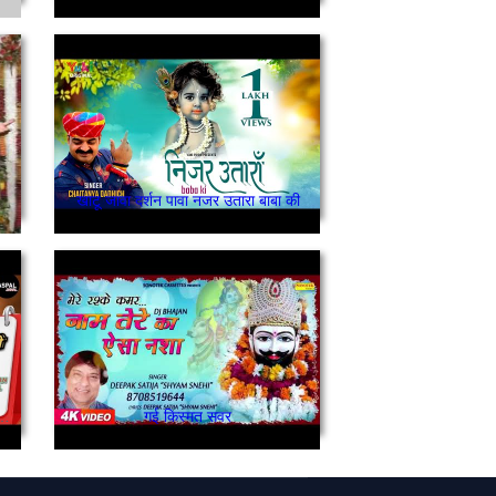
खाटू जावा दर्शन पावा नजर उतारा बाबा की
म का आया मैं खाटु शयाम के धाम खड़ा
गई किस्मत सवर