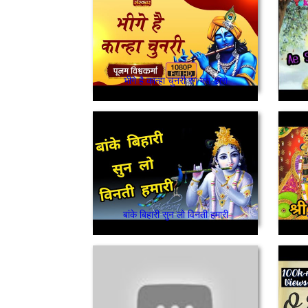
भीगे है कान्हा चुनरी रंग मत डारो
बांके बिहारी सुन लो विनती हमारी