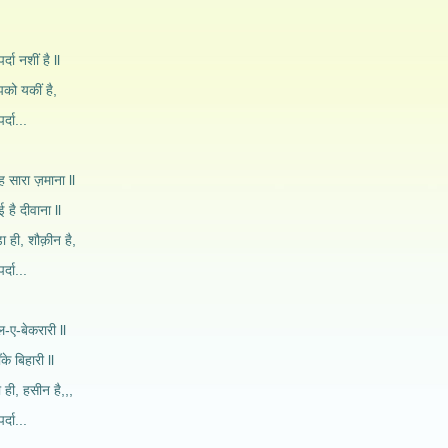
ll
र्दा नशीं है ll
ुझको यकीं है,
र्दा...
 सारा ज़माना ll
 है दीवाना ll
ा ही, शौक़ीन है,
र्दा...
-ए-बेकरारी ll
के बिहारी ll
ा ही, हसीन है,,,
र्दा...