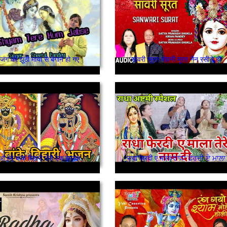
जग की झूठी माया से बेगाने हो गए
सांवरी सूरत मोहनी मूरत नैन रसीले हो
ओ मेरे बांके बिहारी तेरी एक झलक
राधा फेरदी ए माला/ਰਾਧਾ ਫੇਰਦੀ ਏ ਮਾਲਾ