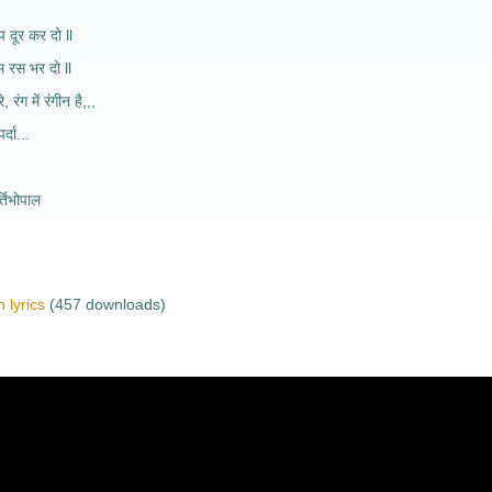
प दूर कर दो ll
याम रस भर दो ll
, रंग में रंगीन है,,,
र्दा...
तिभोपाल
 lyrics
(457 downloads)