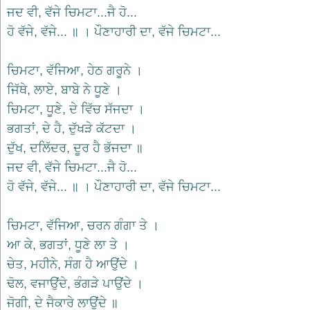
भजन
ਜਦ ਵੀ, ਵੱਜੇ ਚਿਮਟਾ...ਜੈ ਹੋ...
hanuman
ਹੋ ਵੱਜੇ, ਵੱਜੇ... ॥ । ਪੌਣਾਹਾਰੀ ਦਾ, ਵੱਜੇ ਚਿਮਟਾ...
bhajans
साईं
ਚਿਮਟਾ, ਵੱਜਿਆ, ਹੇਠ ਗਰੂਨੇ ।
भजन
sai
ਜਿੱਥੇ, ਲਾਏ, ਬਾਬੇ ਨੇ ਧੂਣੇ ।
bhajans
ਚਿਮਟਾ, ਧੂਣੇ, ਦੇ ਵਿੱਚ ਸੱਜਦਾ ।
जैन
ਭਗਤਾਂ, ਦੇ ਹੈ, ਦੁੱਖੜੇ ਕੱਟਦਾ ।
भजन
jain
ਦੁੱਖ, ਦਲਿੱਦਰ, ਦੂਰ ਹੈ ਭੱਜਦਾ ॥
bhajans
ਜਦ ਵੀ, ਵੱਜੇ ਚਿਮਟਾ...ਜੈ ਹੋ...
दुर्गा
ਹੋ ਵੱਜੇ, ਵੱਜੇ... ॥ । ਪੌਣਾਹਾਰੀ ਦਾ, ਵੱਜੇ ਚਿਮਟਾ...
भजन
durga
bhajans
ਚਿਮਟਾ, ਵੱਜਿਆ, ਚਰਨ ਗੰਗਾ ਤੇ ।
गणेश
ਆ ਕੇ, ਭਗਤਾਂ, ਧੂਣੇ ਲਾ ਤੇ ।
भजन
ਚੇਤ, ਮਹੀਨੇ, ਸੰਗ ਹੈ ਆਉਂਦੇ ।
ganesh
bhajans
ਢੋਲ, ਵਜਾਉਂਦੇ, ਭੰਗੜੇ ਪਾਉਂਦੇ ।
राम
ਜੋਗੀ, ਦੇ ਜੈਕਾਰੇ ਲਾਉਂਦੇ ॥