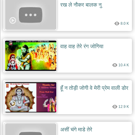
रख ले नौकर बालक नु
8.0 K
वाह वाह तेरे रंग जोगिया
10.4 K
हूँ न तोड़ी जोगी वे मेरी प्रेम वाली डोर
12.9 K
असीं चंगे माडे तेरे