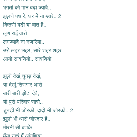
भजन
भगतां को मान बढ़ा ज्यावै..
hanuman
bhajans
झूलणे पधारे, घर में या म्हारे.. 2
कितणी बड़ी या बात है..
साईं
भजन
लूण राई वारो
sai
bhajans
लगज्यावै ना नजरिया..
उड़े लहर लहर, सारे शहर शहर
जैन
भजन
आयो सावणियो.. सावणियो
jain
bhajans
झूलो देखूं चुनड़ देखूं,
दुर्गा
या देखूं सिणगार थारो
भजन
durga
बारी बारी झोंटा देवै,
bhajans
यो पुरो परिवार सारो..
गणेश
चुनड़ी भी जोरकी, दादी भी जोरकी.. 2
भजन
ganesh
झूलो भी थारो जोरदार है..
bhajans
मोरनी सी बणके
राम
मैंया नाचूं मैं आंगणिया..