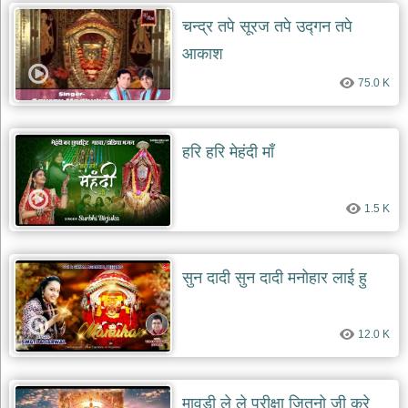
चन्द्र तपे सूरज तपे उद्गन तपे
आकाश
75.0 K
हरि हरि मेहंदी माँ
1.5 K
सुन दादी सुन दादी मनोहार लाई हु
12.0 K
मावड़ी ले ले परीक्षा जितनो जी करे