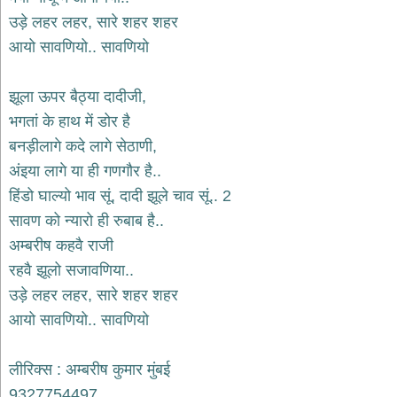
भजन
raam
उड़े लहर लहर, सारे शहर शहर
bhajans
आयो सावणियो.. सावणियो
गुरुदेव
भजन
झूला ऊपर बैठ्या दादीजी,
gurudev
bhajans
भगतां के हाथ में डोर है
विविध
बनड़ीलागे कदे लागे सेठाणी,
भजन
अंइया लागे या ही गणगौर है..
miscellaneous
bhajans
हिंडो घाल्यो भाव सूं, दादी झूले चाव सूं.. 2
विष्णु
सावण को न्यारो ही रुबाब है..
भजन
अम्बरीष कहवै राजी
vishnu
bhajans
रहवै झूलो सजावणिया..
बाबा
उड़े लहर लहर, सारे शहर शहर
बालक
आयो सावणियो.. सावणियो
नाथ
भजन
baba
लीरिक्स : अम्बरीष कुमार मुंबई
balak
nath
9327754497
bhajans