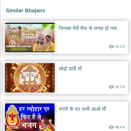
दयाल
भजन
Similar Bhajans
bawa
lal
dayal
bhajans
जिनका मेरी मैया से लगाव हो गया
शनि
देव
10.2 K
भजन
shani
dev
bhajans
ओढो दादी माँ
आज
का
भजन
16.2 K
bhajan
of
the
day
भगतो के घर कभी आओ माँ
भजन
जोड़ें
add
bhajans
48.4 K