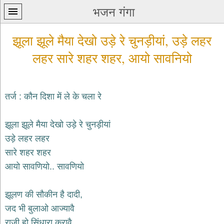
भजन गंगा
झूला झूले मैया देखो उड़े रे चुनड़ीयां, उड़े लहर
लहर सारे शहर शहर, आयो सावनियो
तर्ज : कौन दिशा में ले के चला रे
प्रथम
पन्ना
home
झूला झूले मैया देखो उड़े रे चुनड़ीयां
कृष्ण
उड़े लहर लहर
भजन
सारे शहर शहर
krishna
bhajans
आयो सावणियो.. सावणियो
शिव
भजन
झूलण की सौकीन है दादी,
shiv
bhajans
जद भी बुलाओ आज्यावै
हनुमान
राजी हो सिंधारा करावै,