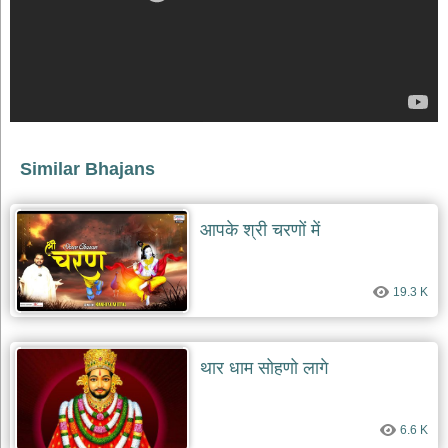
भजन
raam
bhajans
गुरुदेव
भजन
gurudev
bhajans
विविध
Similar Bhajans
भजन
miscellaneous
bhajans
आपके श्री चरणों में
विष्णु
भजन
vishnu
19.3 K
bhajans
बाबा
बालक
थार धाम सोहणो लागे
नाथ
भजन
baba
balak
6.6 K
nath
bhajans