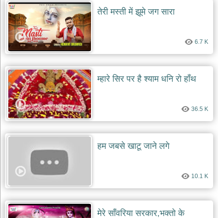
दयाल
तेरी मस्ती में झूमे जग सारा
भजन
bawa
lal
dayal
bhajans
6.7 K
शनि
देव
म्हारे सिर पर है श्याम धनि रो हाँथ
भजन
shani
dev
bhajans
36.5 K
आज
का
भजन
हम जबसे खाटू जाने लगे
bhajan
of
the
day
10.1 K
भजन
जोड़ें
add
bhajans
मेरे साँवरिया सरकार,भक्तो के