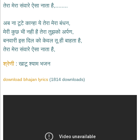
भजन
तेरा मेरा संवारे ऐसा नाता है,........
hanuman
bhajans
अब ना टूटे कान्हा ये तेरा मेरा बंधन,
साईं
मेरी कुछ भी नही है तेरा तुझको अर्पण,
भजन
sai
बनवारी इस दिल को केवल तू ही बाहता है,
bhajans
तेरा मेरा संवारे ऐसा नाता है,
जैन
भजन
श्रेणी
खाटू श्याम भजन
jain
bhajans
download bhajan lyrics
(1814 downloads)
दुर्गा
भजन
durga
bhajans
गणेश
भजन
ganesh
bhajans
राम