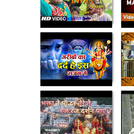
वधाईयाँ मेले दियाँ
मुरादा होंन पुरिया