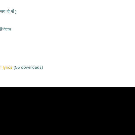
जय हो माँ )
तिभोपाल
 lyrics
(56 downloads)