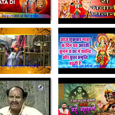
जेहड़ा ना बोले ओ मैया दा चोर
झूलो झूलो री भवानी पालना
जग विच धुमा तेरिया जगदम्बे माँ
माँ तू आंबे मेरी माँ जगदबे मेरी