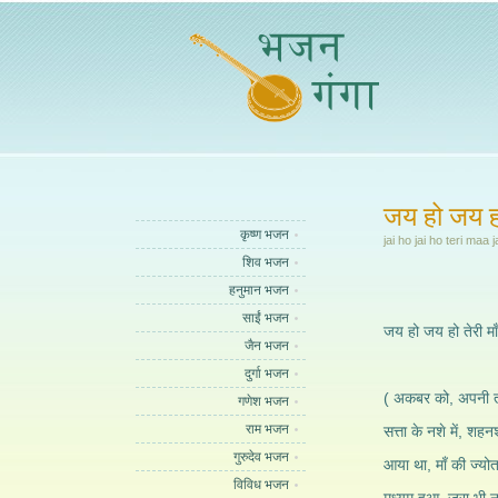
जय हो जय हो 
कृष्ण भजन
jai ho jai ho teri maa 
शिव भजन
हनुमान भजन
साईं भजन
जय हो जय हो तेरी माँ
जैन भजन
दुर्गा भजन
( अकबर को, अपनी ता
गणेश भजन
राम भजन
सत्ता के नशे में, शह
गुरुदेव भजन
आया था, माँ की ज्योत
विविध भजन