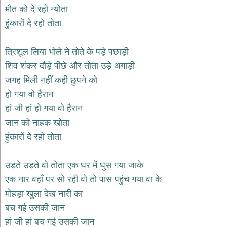
भजन
मौत को दे रहो न्योता
hanuman
हुंकारों दे रहो तोता
bhajans
साईं
त्रिशूल लिया भोले ने तोते के पड़े पछाड़ी
भजन
sai
शिव शंकर दौड़े पीछे और तोता उड़े अगाड़ी
bhajans
जगह मिली नहीं कही छुपने को
जैन
हो गया वो हैरान
भजन
jain
हां जी हां हो गया वो हैरान
bhajans
जान को नाहक खोता
दुर्गा
हुंकारों दे रहो तोता
भजन
durga
bhajans
उड़ते उड़ते वो तोता एक घर में घुस गया जाके
गणेश
एक नार वहाँ पर सो रही वो तो पास पहुंच गया वा के
भजन
मोहड़ा खुला देख नारी का
ganesh
bhajans
बच गई उसकी जान
राम
हां जी हां बच गई उसकी जान