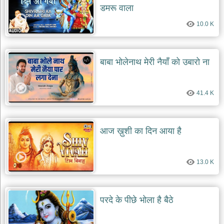
डमरू वाला
10.0 K
बाबा भोलेनाथ मेरी नैयाँ को उबारो ना
41.4 K
आज ख़ुशी का दिन आया है
13.0 K
परदे के पीछे भोला है बैठे