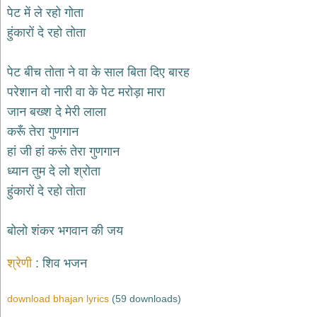
भजन
पेट में ले रहो गोता
raam
bhajans
हुंकारों दे रहो तोता
गुरुदेव
भजन
पेट बीच तोता ने वा के साल बिता दिए बारह
gurudev
bhajans
परेशान वो नारी वा के पेट मरोड़ा मारा
विविध
जान बख्श दे मेरी लाला
भजन
करूँ तेरा गुणगान
miscellaneous
bhajans
हां जी हां करूं तेरा गुणगान
ध्यान तुम दे लो श्रोता
विष्णु
भजन
हुंकारों दे रहो तोता
vishnu
bhajans
बोलो शंकर भगवान की जय
बाबा
बालक
श्रेणी
शिव भजन
नाथ
भजन
baba
download bhajan lyrics
(59 downloads)
balak
nath
bhajans