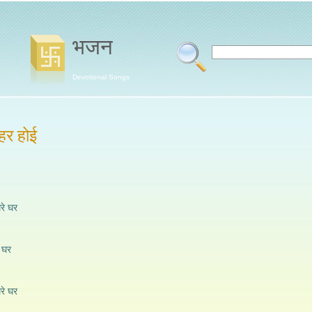
भजन
Devotional Songs
ेहर होई
ेरे घर
े घर
ेरे घर