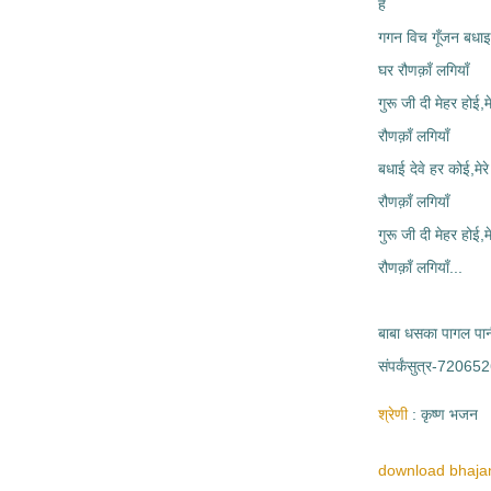
है
गगन विच गूँजन बधाइया
घर रौणक़ाँ लगियाँ
गुरू जी दी मेहर होई,म
रौणक़ाँ लगियाँ
बधाई देवे हर कोई,मेर
‌रौणक़ाँ लगियाँ
गुरू जी दी मेहर होई,म
रौणक़ाँ लगियाँ...
बाबा धसका पागल पा
संपर्कंसुत्र-7206
श्रेणी
कृष्ण भजन
download bhajan