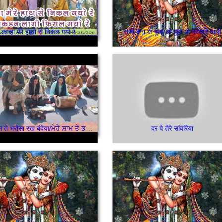
कान्हा मेरे हाथों से निकल गयो रे
दासी बना के बुला लो मुझे ओ बरसाने वाली
मेरे श्याम ते भरोसा रख बंदेया/ਮੇਰੇ ਸ਼ਾਮ ਤੇ ਭਰੋਸਾ ਰੱਖ ਬੰਦਿਆ
दर पे तेरे सांवरिया