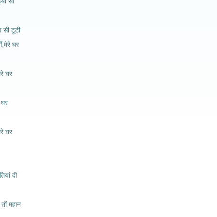
ईया सी
र सी टूटी
ाँ,मेरे घर
ेरे घर
े घर
ेरे घर
ियां दी
ब तों महान