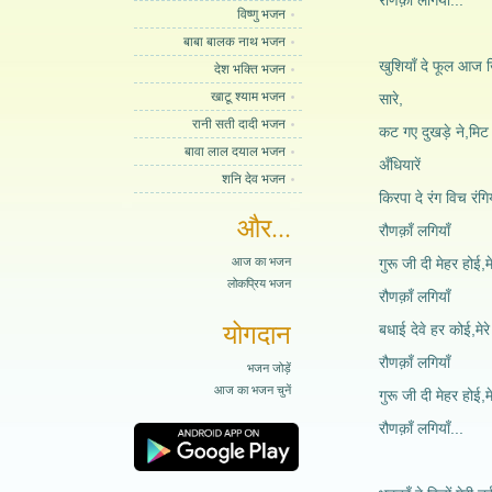
रौणक़ाँ लगियाँ...
विष्णु भजन
बाबा बालक नाथ भजन
खुशियाँ दे फूल आज खि
देश भक्ति भजन
खाटू श्याम भजन
सारे,
रानी सती दादी भजन
कट गए दुखड़े ने,मिट
बावा लाल दयाल भजन
अँधियारें
शनि देव भजन
किरपा दे रंग विच रंगिय
और...
रौणक़ाँ लगियाँ
आज का भजन
गुरू जी दी मेहर होई,म
लोकप्रिय भजन
रौणक़ाँ लगियाँ
योगदान
बधाई देवे हर कोई,मेर
रौणक़ाँ लगियाँ
भजन जोड़ें
आज का भजन चुनें
गुरू जी दी मेहर होई,म
रौणक़ाँ लगियाँ...