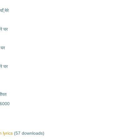
ँ,मेरे
ेरे घर
े घर
ेरे घर
नीपत
526000
 lyrics
(57 downloads)