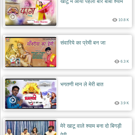
खाटू में आया पहली बार बाबा श्याम
देश
भक्ति
10.8 K
भजन
patriotic
bhajans
संवारिये का प्रेमी बन जा
खाटू
श्याम
भजन
khatu
6.3 K
shaym
bhajans
रानी
भगतणी मान ले मेरी बात
सती
दादी
भजन
3.9 K
rani
sati
dadi
bhajans
बावा
मेरे खाटू वाले श्याम बना दो बिगड़ी
लाल