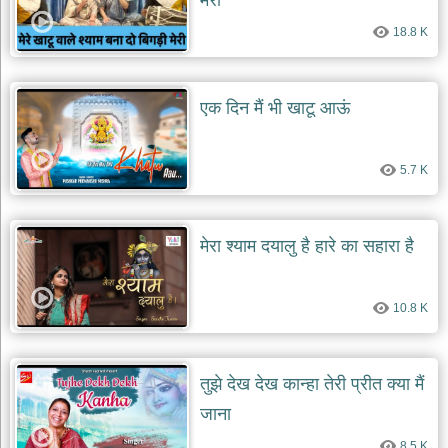
मेरी
दयाल
भजन
18.8 K
bawa
lal
dayal
bhajans
एक दिन मैं भी खाटू आऊं
शनि
देव
भजन
5.7 K
shani
dev
bhajans
आज
मेरा श्याम दयालु है हारे का सहारा है
का
भजन
bhajan
10.8 K
of
the
day
भजन
तुझे देख देख कान्हा तेरी प्रीत क्या मैं
जोड़ें
जाना
add
bhajans
8.5 K