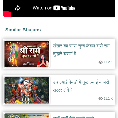
भजन
raam
bhajans
गुरुदेव
भजन
gurudev
Similar Bhajans
bhajans
विविध
संसार का सारा सुख केवल श्री राम
भजन
miscellaneous
तुम्हारे चरणों में
bhajans
11.2 K
विष्णु
भजन
vishnu
bhajans
उच ल्याई बेबड़ो में कूट ल्याई बाजरो
बाबा
सररर लेबे रे
बालक
नाथ
11.1 K
भजन
baba
balak
nath
bhajans