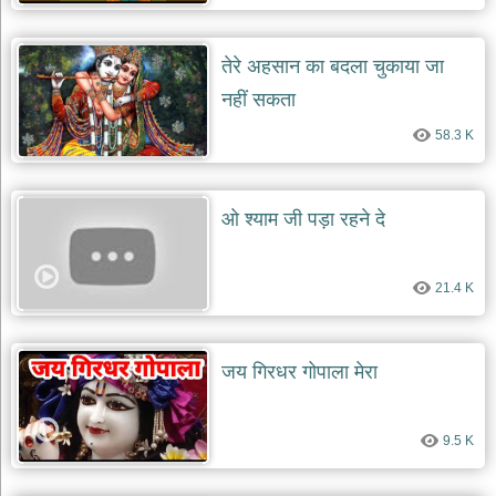
देश
भक्ति
तेरे अहसान का बदला चुकाया जा
भजन
नहीं सकता
patriotic
bhajans
58.3 K
खाटू
श्याम
भजन
ओ श्याम जी पड़ा रहने दे
khatu
shaym
bhajans
21.4 K
रानी
सती
दादी
भजन
जय गिरधर गोपाला मेरा
rani
sati
dadi
bhajans
9.5 K
बावा
लाल