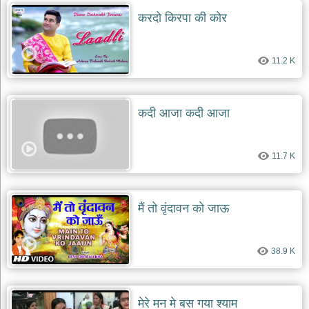
दयाल
करदो किरपा की कोर
भजन
bawa
lal
dayal
bhajans
11.2 K
शनि
देव
भजन
कदी आजा कदी आजा
shani
dev
bhajans
11.7 K
आज
का
भजन
मैं तो वृंदावन को जाऊ
bhajan
of
the
day
38.9 K
भजन
जोड़ें
add
bhajans
मेरे मन मे बस गया श्याम