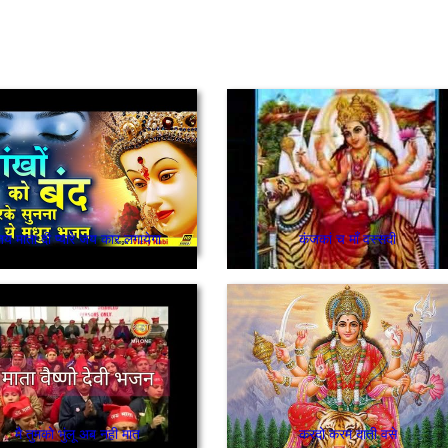
य माता दी प्यारे जय कार लगायेगा
कंजकां च माँ वस्सदी
मै तुमको भुंलू अब नही मात
करदो करम दाती वसे