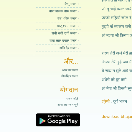
इक तेरा ही आसार है 
विष्णु भजन
जो तू चाहे पलट जाय
बाबा बालक नाथ भजन
उल्जी लड़ियाँ खोल दे
देश भक्ति भजन
खाटू श्याम भजन
मुझपे माँ उपकार करो म
रानी सती दादी भजन
ओ मइया जी किरपा कर
बावा लाल दयाल भजन
शनि देव भजन
शरण तेरी अर्ज मेरी ह
और...
किरपा तेरी हुई जब भी
आज का भजन
ये साथ न छुटे आये स
लोकप्रिय भजन
अंधेरो को दूर करो,
योगदान
ओ मैया जी विनती सुनो
भजन जोड़ें
श्रेणी
दुर्गा भजन
आज का भजन चुनें
download bhajan