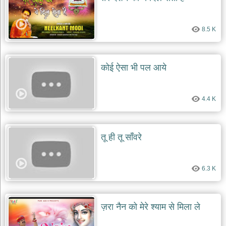
दयाल
भजन
bawa
8.5 K
lal
dayal
bhajans
शनि
कोई ऐसा भी पल आये
देव
भजन
shani
dev
4.4 K
bhajans
आज
का
तू ही तू साँवरे
भजन
bhajan
of
the
6.3 K
day
भजन
जोड़ें
ज़रा नैन को मेरे श्याम से मिला ले
add
bhajans