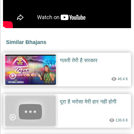
भजन
raam
bhajans
गुरुदेव
भजन
gurudev
bhajans
Similar Bhajans
विविध
भजन
miscellaneous
गलती तेरी है सरकार
bhajans
विष्णु
भजन
46.4 K
vishnu
bhajans
बाबा
पूरा है भरोसा मेरी हार नही होगी
बालक
नाथ
भजन
136.6 K
baba
balak
nath
bhajans