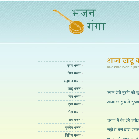
आजा खाटू वा
कृष्ण भजन
aaja khatu vale tujhk
शिव भजन
हनुमान भजन
साईं भजन
श्याम तेरी मूरति को फ
जैन भजन
आजा खाटू वाले तुझको
दुर्गा भजन
गणेश भजन
राम भजन
चरणों में बैठ तेरे ज्य
गुरुदेव भजन
राहो में तेरी बाबा पलक
विविध भजन