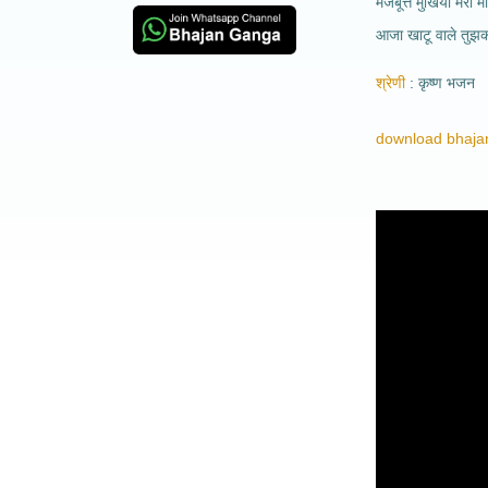
मजबूत्त मुखियां मेरा मी
आजा खाटू वाले तुझको
श्रेणी
कृष्ण भजन
download bhajan