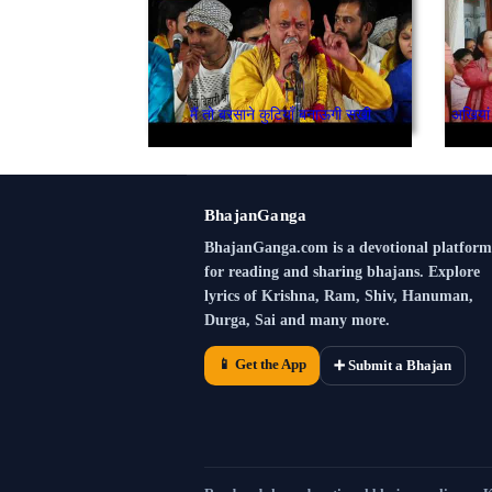
मैं तो बरसाने कुटियाँ बनाऊगी सखी
BhajanGanga
BhajanGanga.com is a devotional platform
for reading and sharing bhajans. Explore
lyrics of Krishna, Ram, Shiv, Hanuman,
Durga, Sai and many more.
📱 Get the App
➕ Submit a Bhajan