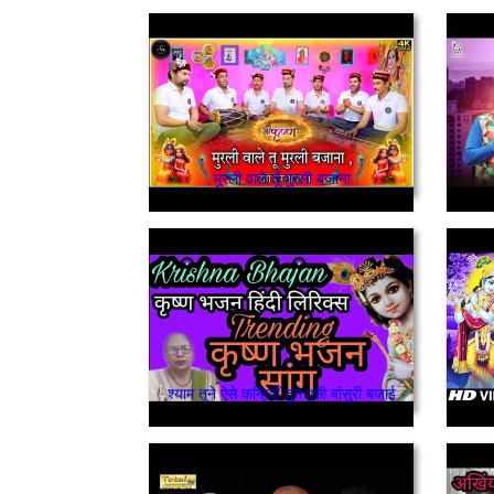
मुरली वाले तूँ मुरली बजाना
श्याम तूने ऐसे कन्हियाँ तूने एसी बांसुरी बजाई