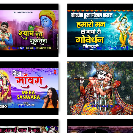
के श्याम तेरा शुक्राना
हमारो मन ले गयो रे गोवेर्धन गिरधारी
लौटा दो मेरा संवारा
दिल में ना जाने सतगुरु