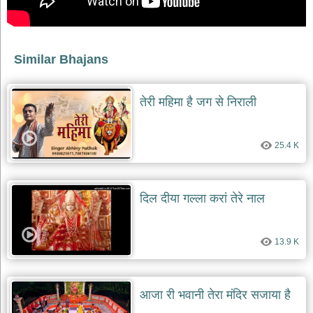
भजन
raam
bhajans
गुरुदेव
Similar Bhajans
भजन
gurudev
bhajans
तेरी महिमा है जग से निराली
विविध
भजन
miscellaneous
bhajans
25.4 K
विष्णु
भजन
दिल दीया गल्ला करां तेरे नाल
vishnu
bhajans
बाबा
13.9 K
बालक
नाथ
भजन
baba
आजा री भवानी तेरा मंदिर सजाया है
balak
nath
bhajans