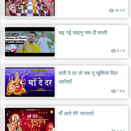
देश
20.4 K
भक्ति
भजन
patriotic
bhajans
चढ़ गई साहनु नाम दी मस्ती
खाटू
श्याम
9.7 K
भजन
khatu
shaym
bhajans
दाती दे दर तो सब नु खुशियां मिल
रानी
जानियाँ
सती
दादी
7.9 K
भजन
rani
sati
dadi
bhajans
माँ आये तेरे नवरात्रे
बावा
लाल