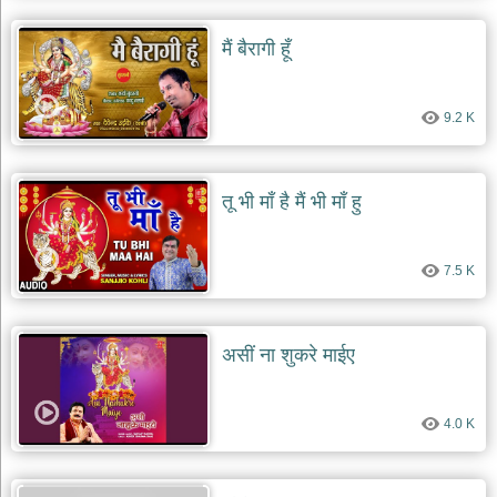
मैं बैरागी हूँ
9.2 K
तू भी माँ है मैं भी माँ हु
7.5 K
असीं ना शुकरे माईए
4.0 K