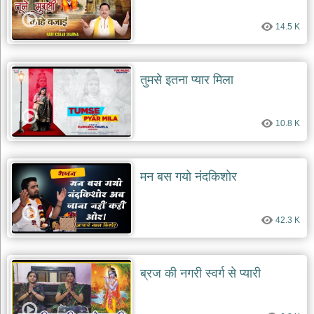
देश
14.5 K
भक्ति
भजन
patriotic
bhajans
तुमसे इतना प्यार मिला
खाटू
श्याम
10.8 K
भजन
khatu
shaym
bhajans
मन बस गयो नंदकिशोर
रानी
सती
दादी
42.3 K
भजन
rani
sati
dadi
bhajans
ब्रज की नगरी स्वर्ग से प्यारी
बावा
लाल