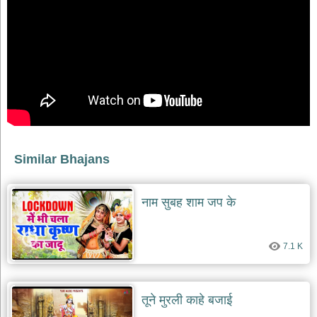
भजन
raam
bhajans
गुरुदेव
भजन
gurudev
bhajans
विविध
भजन
miscellaneous
bhajans
Similar Bhajans
विष्णु
भजन
vishnu
नाम सुबह शाम जप के
bhajans
बाबा
7.1 K
बालक
नाथ
भजन
baba
तूने मुरली काहे बजाई
balak
nath
bhajans