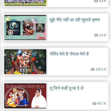
6.8 K
दयाल
भजन
bawa
lal
dayal
मुझे नींद नहीं आ रही सुलादे कृष्णा
bhajans
शनि
देव
2.0 K
भजन
shani
dev
bhajans
गोविंद मेरो है गोपाल मेरो है
आज
का
135.5 K
भजन
bhajan
of
the
day
तू जिने मर्ज़ी दुःख दे ले
भजन
जोड़ें
add
64.7 K
bhajans