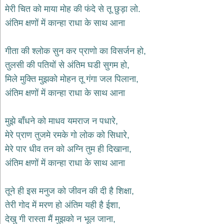
भजन
मेरी चित को माया मोह की फंदे से तू छुड़ा लो.
hanuman
अंतिम क्षणों में कान्हा राधा के साथ आना
bhajans
साईं
गीता की श्लोक सुन कर प्राणो का विसर्जन हो,
भजन
sai
तुलसी की पतियों से अंतिम घडी सुगम हो,
bhajans
मिले मुक्ति मुझको मोहन तू गंगा जल पिलाना,
जैन
अंतिम क्षणों में कान्हा राधा के साथ आना
भजन
jain
bhajans
मुझे बाँधने को माधव यमराज न पधारे,
दुर्गा
मेरे प्राण तुजमे रमके गो लोक को सिधारे,
भजन
मेरे पार धीव तन को अग्नि तुम ही दिखाना,
durga
bhajans
अंतिम क्षणों में कान्हा राधा के साथ आना
गणेश
भजन
तूने ही इस मनुज को जीवन की दी है शिक्षा,
ganesh
bhajans
तेरी गोद में मरण हो अंतिम यही है ईशा,
राम
देखु गी रास्ता मैं मुझको न भूल जाना,