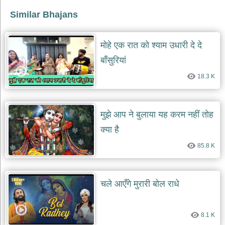
Similar Bhajans
देश
भक्ति
भजन
मोहे एक रात को श्याम उधारी दे दे
patriotic
bhajans
बाँसुरियां
खाटू
18.3 K
श्याम
भजन
khatu
shaym
मुझे आप ने बुलाया यह करम नहीं तोह
bhajans
क्या है
रानी
सती
85.8 K
दादी
भजन
rani
sati
चले आएँगे मुरारी बोल राधे
dadi
bhajans
बावा
8.1 K
लाल