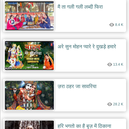
दयाल
मै ता गली गली लब्दी फिरा
भजन
bawa
lal
dayal
bhajans
8.4 K
शनि
देव
अरे सुन मोहन प्यारे रे दुखड़े हमारे
भजन
shani
dev
bhajans
13.4 K
आज
का
भजन
ज़रा ठहर जा सावरिया
bhajan
of
the
day
28.2 K
भजन
जोड़ें
add
bhajans
हरि भगतो का है बृज़ में ठिकाना