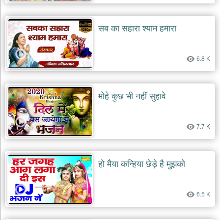
देश
भक्ति
सब का सहारा श्याम हमारा
भजन
patriotic
bhajans
6.8 K
खाटू
श्याम
भजन
मोहे कुछ भी नहीं सुहावे
khatu
shaym
bhajans
7.7 K
रानी
सती
दादी
भजन
हो मैया कन्हिया छेड़े है मुझको
rani
sati
dadi
bhajans
6.5 K
बावा
लाल