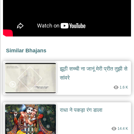
भजन
raam
bhajans
गुरुदेव
भजन
gurudev
bhajans
विविध
Similar Bhajans
भजन
miscellaneous
bhajans
झूठी सच्ची ना जानूं मेरी प्रीत तुझी से
विष्णु
सांवरे
भजन
vishnu
1.6 K
bhajans
बाबा
बालक
राधा ने पकड़ा रंग डाला
नाथ
भजन
baba
balak
14.4 K
nath
bhajans