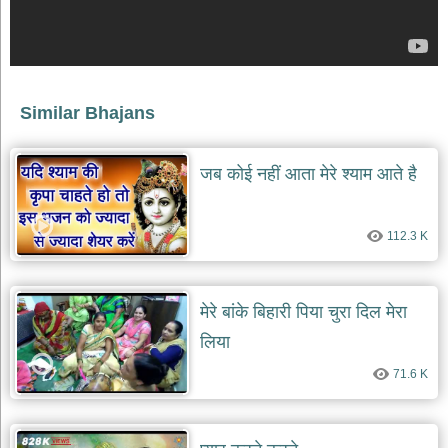
देश
भक्ति
भजन
patriotic
bhajans
Similar Bhajans
खाटू
श्याम
जब कोई नहीं आता मेरे श्याम आते है
भजन
khatu
shaym
bhajans
112.3 K
रानी
सती
दादी
मेरे बांके बिहारी पिया चुरा दिल मेरा
भजन
लिया
rani
sati
dadi
71.6 K
bhajans
बावा
लाल