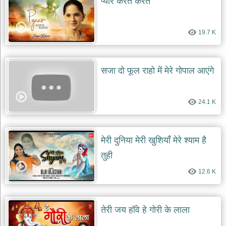
प्यार करते करते
दयाल
भजन
bawa
lal
19.7 K
dayal
bhajans
शनि
सजा दो फूल राहो में मेरे गोपाल आएंगे
देव
भजन
shani
dev
24.1 K
bhajans
आज
का
मेरी दुनिया मेरी खुशियाँ मेरे श्याम है
भजन
bhajan
तुही
of
the
day
12.6 K
भजन
जोड़ें
add
तेरी जय हॉवे हे गोरी के लाला
bhajans