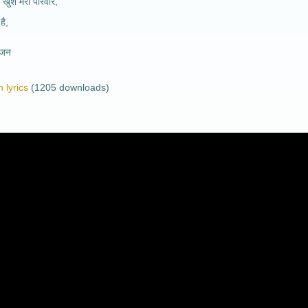
 खुश मेरा परिवार,
है,
भजन
 lyrics
(1205 downloads)