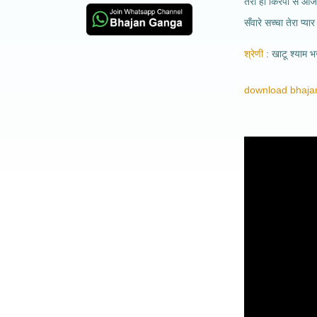
तेरी ही किरपा से आज
सँवारे सच्चा तेरा प्यार 
श्रेणी
खाटू श्याम 
download bhajan