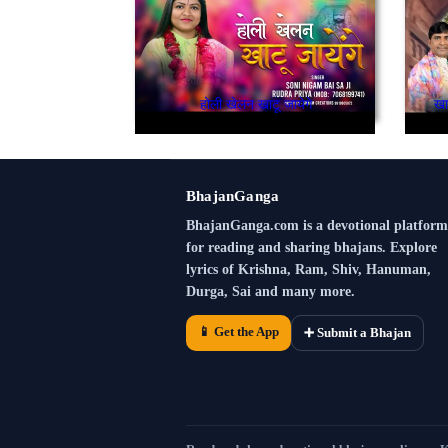
होली खेलन खाटू जायेगे
खा
BhajanGanga
BhajanGanga.com is a devotional platform
for reading and sharing bhajans. Explore
lyrics of Krishna, Ram, Shiv, Hanuman,
Durga, Sai and many more.
📱 Get the App
➕ Submit a Bhajan