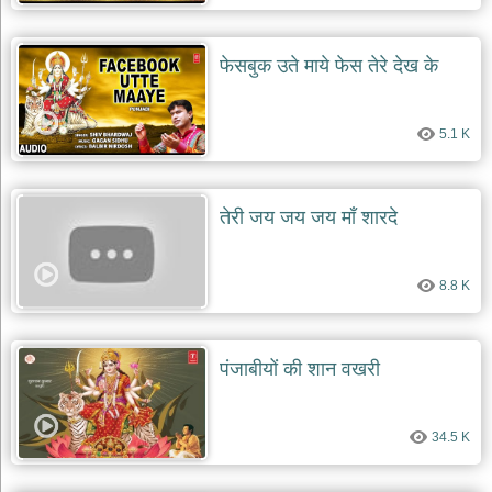
देश
भक्ति
फेसबुक उते माये फेस तेरे देख के
भजन
patriotic
bhajans
5.1 K
खाटू
श्याम
भजन
तेरी जय जय जय माँ शारदे
khatu
shaym
bhajans
8.8 K
रानी
सती
दादी
भजन
पंजाबीयों की शान वखरी
rani
sati
dadi
bhajans
34.5 K
बावा
लाल