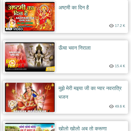
दयाल
अष्टमी का दिन है
भजन
bawa
lal
dayal
bhajans
17.2 K
शनि
देव
भजन
ऊँचा भवन निराला
shani
dev
bhajans
15.4 K
आज
का
भजन
मुझे मेरी मइया जी का प्यार नवरात्रि
bhajan
of
the
भजन
day
49.6 K
भजन
जोड़ें
add
bhajans
खोलो खोलो अब तो करूणा