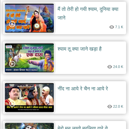
मैं तो तेरी हो गयी श्याम, दुनिया क्या
देश
भक्ति
जाने
भजन
7.1 K
patriotic
bhajans
खाटू
श्याम
श्याम तू क्या जाने खड़ा है
भजन
khatu
shaym
bhajans
24.0 K
रानी
सती
दादी
नींद ना आये रे चैन ना आये रे
भजन
rani
sati
dadi
22.0 K
bhajans
बावा
लाल
मेरो मन लग्यो मुरलिया वारे ते