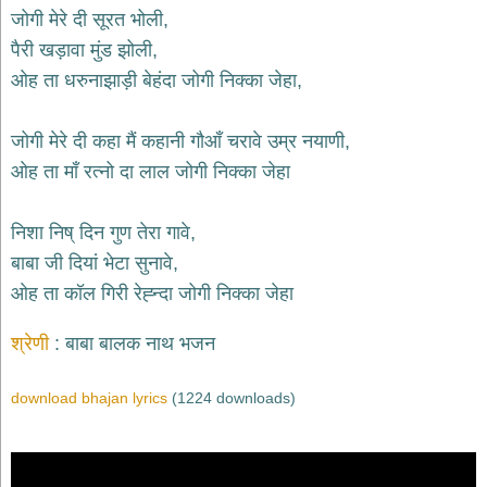
भजन
जोगी मेरे दी सूरत भोली,
hanuman
पैरी खड़ावा मुंड झोली,
bhajans
ओह ता धरुनाझाड़ी बेहंदा जोगी निक्का जेहा,
साईं
भजन
sai
जोगी मेरे दी कहा मैं कहानी गौआँ चरावे उम्र नयाणी,
bhajans
ओह ता माँ रत्नो दा लाल जोगी निक्का जेहा
जैन
भजन
jain
निशा निष् दिन गुण तेरा गावे,
bhajans
बाबा जी दियां भेटा सुनावे,
दुर्गा
ओह ता कॉल गिरी रेह्न्दा जोगी निक्का जेहा
भजन
durga
bhajans
श्रेणी
बाबा बालक नाथ भजन
गणेश
भजन
download bhajan lyrics
(1224 downloads)
ganesh
bhajans
राम