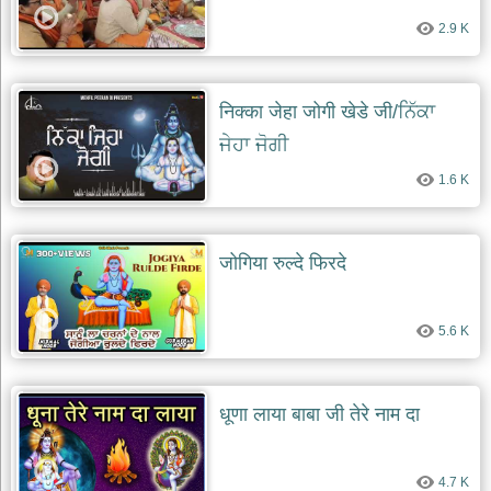
2.9 K
निक्का जेहा जोगी खेडे जी/ਨਿੱਕਾ
ਜੇਹਾ ਜੋਗੀ
1.6 K
जोगिया रुल्दे फिरदे
5.6 K
धूणा लाया बाबा जी तेरे नाम दा
4.7 K