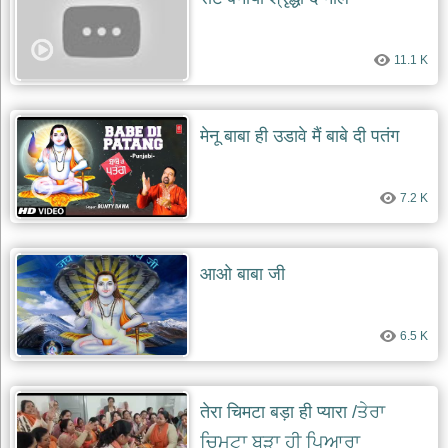
दयाल
भजन
bawa
11.1 K
lal
dayal
bhajans
शनि
मेनू बाबा ही उडावे मैं बाबे दी पतंग
देव
भजन
shani
dev
7.2 K
bhajans
आज
का
आओ बाबा जी
भजन
bhajan
of
the
6.5 K
day
भजन
जोड़ें
तेरा चिमटा बड़ा ही प्यारा /ਤੇਰਾ
add
bhajans
ਚਿਮਟਾ ਬੜਾ ਹੀ ਪਿਆਰਾ