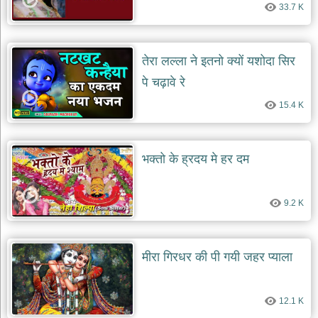
33.7 K
देश
भक्ति
भजन
तेरा लल्ला ने इतनो क्यों यशोदा सिर
patriotic
bhajans
पे चढ़ावे रे
खाटू
15.4 K
श्याम
भजन
khatu
shaym
भक्तो के ह्रदय मे हर दम
bhajans
रानी
सती
9.2 K
दादी
भजन
rani
sati
मीरा गिरधर की पी गयी जहर प्याला
dadi
bhajans
बावा
12.1 K
लाल