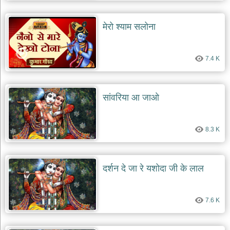
दयाल
भजन
मेरो श्याम सलोना
bawa
lal
dayal
bhajans
7.4 K
शनि
देव
भजन
shani
सांवरिया आ जाओ
dev
bhajans
आज
8.3 K
का
भजन
bhajan
of
दर्शन दे जा रे यशोदा जी के लाल
the
day
भजन
7.6 K
जोड़ें
add
bhajans