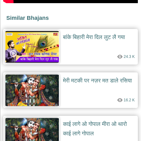
देश
भक्ति
Similar Bhajans
भजन
patriotic
bhajans
बांके बिहारी मेरा दिल लुट लै गया
खाटू
श्याम
24.3 K
भजन
khatu
shaym
bhajans
मेरी मटकी पर नज़र मत डाले रसिया
रानी
सती
दादी
16.2 K
भजन
rani
sati
dadi
bhajans
काई लागे ओ गोपाल मीरा ओ थारो
बावा
काई लागे गोपाल
लाल