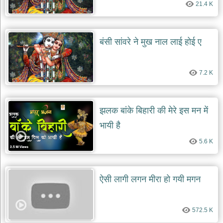
दयाल
21.4 K
भजन
bawa
lal
dayal
बंसी सांवरे ने मुख नाल लाई होई ए
bhajans
शनि
देव
7.2 K
भजन
shani
dev
bhajans
झलक बांके बिहारी की मेरे इस मन में
आज
भायी है
का
भजन
5.6 K
bhajan
of
the
day
ऐसी लागी लगन मीरा हो गयी मगन
भजन
जोड़ें
add
572.5 K
bhajans