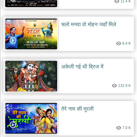
11.4 K
दयाल
भजन
bawa
lal
dayal
चलो मनवा वो मोहन जहाँ मिले
bhajans
शनि
देव
8.4 K
भजन
shani
dev
bhajans
अकेली गई थी ब्रिज में
आज
का
132.9 K
भजन
bhajan
of
the
day
तेरे नाम की मुरली
भजन
जोड़ें
add
7.0 K
bhajans