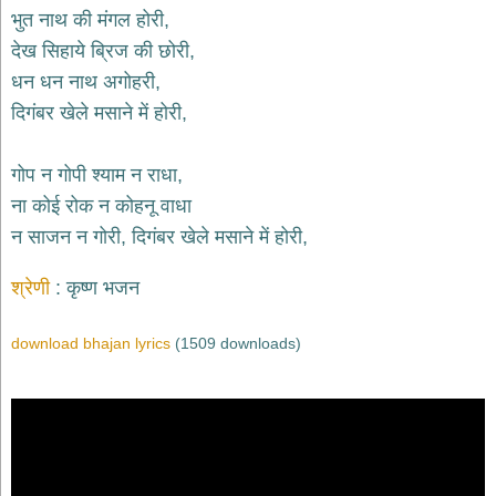
भजन
भुत नाथ की मंगल होरी,
hanuman
देख सिहाये ब्रिज की छोरी,
bhajans
धन धन नाथ अगोहरी,
साईं
दिगंबर खेले मसाने में होरी,
भजन
sai
bhajans
गोप न गोपी श्याम न राधा,
जैन
ना कोई रोक न कोहनू वाधा
भजन
jain
न साजन न गोरी, दिगंबर खेले मसाने में होरी,
bhajans
दुर्गा
श्रेणी
कृष्ण भजन
भजन
durga
bhajans
download bhajan lyrics
(1509 downloads)
गणेश
भजन
ganesh
bhajans
राम