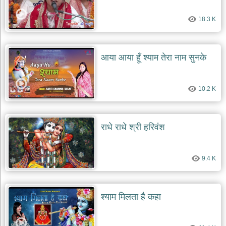
देश
18.3 K
भक्ति
भजन
patriotic
bhajans
आया आया हूँ श्याम तेरा नाम सुनके
खाटू
श्याम
10.2 K
भजन
khatu
shaym
bhajans
राधे राधे श्री हरिवंश
रानी
सती
दादी
9.4 K
भजन
rani
sati
dadi
bhajans
श्याम मिलता है कहा
बावा
लाल