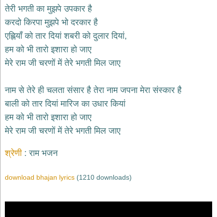
भजन
तेरी भगती का मुझपे उपकार है
hanuman
करदो किरपा मुझपे भो दरकार है
bhajans
एह्लियाँ को तार दियां शबरी को दुलार दियां,
साईं
हम को भी तारो इशारा हो जाए
भजन
sai
मेरे राम जी चरणों में तेरे भगती मिल जाए
bhajans
जैन
नाम से तेरे ही चलता संसार है तेरा नाम जपना मेरा संस्कार है
भजन
jain
बाली को तार दियां मारिज का उधार कियां
bhajans
हम को भी तारो इशारा हो जाए
दुर्गा
मेरे राम जी चरणों में तेरे भगती मिल जाए
भजन
durga
bhajans
श्रेणी
राम भजन
गणेश
भजन
download bhajan lyrics
(1210 downloads)
ganesh
bhajans
राम