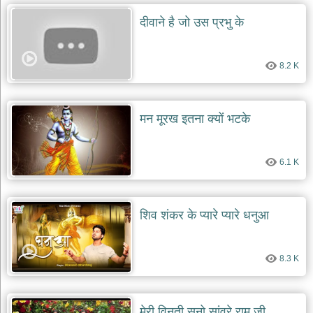
दीवाने है जो उस प्रभु के
देश
भक्ति
भजन
8.2 K
patriotic
bhajans
खाटू
श्याम
मन मूरख इतना क्यों भटके
भजन
khatu
shaym
bhajans
6.1 K
रानी
सती
दादी
शिव शंकर के प्यारे प्यारे धनुआ
भजन
rani
sati
dadi
8.3 K
bhajans
बावा
लाल
मेरी विनती सुनो सांवरे राम जी