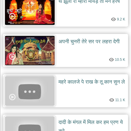
थे झूलो री म्हारी मायड़ तो मन हरषे
देश
भक्ति
9.2 K
भजन
patriotic
bhajans
अपनी चुनरी तेरे सर पर लहरा देगी
खाटू
श्याम
भजन
khatu
10.5 K
shaym
bhajans
रानी
महरे कालजे पे राख के तू कान सुन ले
सती
दादी
भजन
11.1 K
rani
sati
dadi
bhajans
बावा
दादी के मंगल में मिल कर हम प्रण ये
लाल