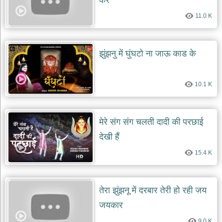
करे
दयाल
भजन
11.0 K
bawa
lal
dayal
bhajans
झुंझनु में घुंघटो ना जाऊ काड के
शनि
देव
भजन
10.1 K
shani
dev
bhajans
आज
मेरे संग संग चलती दादी की परछाई
का
देखी हैं
भजन
bhajan
15.4 K
of
the
day
भजन
तेरा झुंझनू में दरबार तेरी हो रही जय
जोड़ें
जयकार
add
bhajans
9.0 K