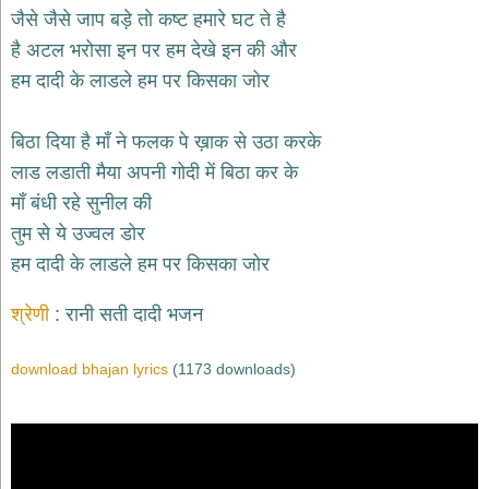
भजन
जैसे जैसे जाप बड़े तो कष्ट हमारे घट ते है
hanuman
है अटल भरोसा इन पर हम देखे इन की और
bhajans
हम दादी के लाडले हम पर किसका जोर
साईं
भजन
sai
बिठा दिया है माँ ने फलक पे ख़ाक से उठा करके
bhajans
लाड लडाती मैया अपनी गोदी में बिठा कर के
जैन
माँ बंधी रहे सुनील की
भजन
jain
तुम से ये उज्वल डोर
bhajans
हम दादी के लाडले हम पर किसका जोर
दुर्गा
भजन
श्रेणी
रानी सती दादी भजन
durga
bhajans
download bhajan lyrics
(1173 downloads)
गणेश
भजन
ganesh
bhajans
राम