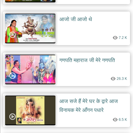
भजन
raam
bhajans
आजो जी आजो थे
गुरुदेव
भजन
gurudev
bhajans
7.2 K
विविध
भजन
miscellaneous
गणपति महाराज जी मेरे गणपति
bhajans
विष्णु
भजन
26.3 K
vishnu
bhajans
बाबा
आज सजे हैं मेरे घर के द्वारे आज
बालक
विनायक मेरे आँगन पधारे
नाथ
भजन
6.5 K
baba
balak
nath
bhajans