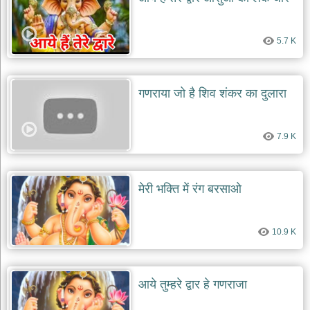
दयाल
भजन
bawa
5.7 K
lal
dayal
bhajans
शनि
गणराया जो है शिव शंकर का दुलारा
देव
भजन
shani
dev
7.9 K
bhajans
आज
का
मेरी भक्ति में रंग बरसाओ
भजन
bhajan
of
the
10.9 K
day
भजन
जोड़ें
आये तुम्हरे द्वार हे गणराजा
add
bhajans