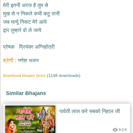
भजन
मेरी इतनी अरज है तुम से
hanuman
मुख से न निकले कभी कटु वानी
bhajans
जब मर्त्यू निकट मेरे आये
साईं
द्वार तुम्हारे वो ले जाये
भजन
sai
bhajans
प्रेषक प्रियंका अग्निहोत्री
जैन
भजन
श्रेणी
गणेश भजन
jain
bhajans
download bhajan lyrics
(1148 downloads)
दुर्गा
भजन
durga
bhajans
Similar Bhajans
गणेश
भजन
पार्वती लाल करे सबको निहाल जी
ganesh
bhajans
राम
9.0 K