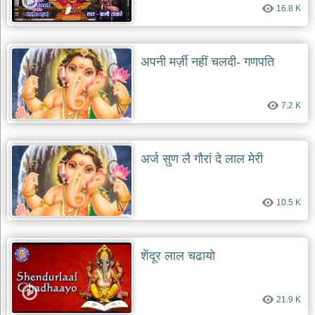
16.8 K
देश
भक्ति
भजन
अपनी मर्ज़ी नहीं चलदी- गणपति
patriotic
bhajans
खाटू
7.2 K
श्याम
भजन
khatu
shaym
अर्ज सुण लै गौरां दे लाल मेरी
bhajans
रानी
सती
10.5 K
दादी
भजन
rani
sati
शेंदूर लाल चढायो
dadi
bhajans
बावा
21.9 K
लाल