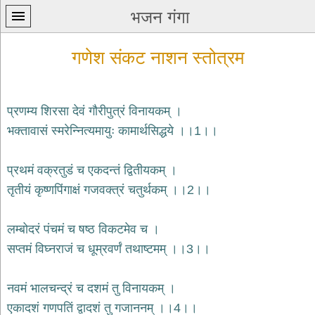
भजन गंगा
गणेश संकट नाशन स्तोत्रम
प्रणम्य शिरसा देवं गौरीपुत्रं विनायकम् ।
भक्तावासं स्मरेन्नित्यमायुः कामार्थसिद्धये ।।1।।
प्रथम
पन्ना
home
प्रथमं वक्रतुडं च एकदन्तं द्वितीयकम् ।
कृष्ण
तृतीयं कृष्णपिंगाक्षं गजवक्त्रं चतुर्थकम् ।।2।।
भजन
krishna
bhajans
लम्बोदरं पंचमं च षष्ठ विकटमेव च ।
सप्तमं विघ्नराजं च धूम्रवर्णं तथाष्टमम् ।।3।।
शिव
भजन
shiv
नवमं भालचन्द्रं च दशमं तु विनायकम् ।
bhajans
एकादशं गणपतिं द्वादशं तु गजाननम् ।।4।।
हनुमान