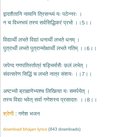
भजन
hanuman
द्वादशैतानि नामानि त्रिसन्ध्यं यः पठेन्नरः ।
bhajans
न च विध्नभयं तस्य सर्वसिद्धिकरं प्रभो ।।5।।
साईं
भजन
sai
विद्यार्थी लभते विद्यां धनार्थी लभते धनम् ।
bhajans
पुत्रार्थी लभते पुत्रान्मोक्षार्थी लभते गतिम् ।।6।।
जैन
भजन
jain
जपेग्द गणपतिस्तोत्रं षड्भिर्मासैः फ़लं लभेत् ।
bhajans
संवत्सरेण सिद्धिं च लभते नात्र संशयः ।।7।।
दुर्गा
भजन
अष्टभ्यो ब्राह्मणेभ्यश्च लिखित्वा यः समर्पयेत् ।
durga
bhajans
तस्य विद्या भवेत् सर्वा गणेशस्य प्रसादतः ।।8।।
गणेश
भजन
श्रेणी
गणेश भजन
ganesh
bhajans
download bhajan lyrics
(843 downloads)
राम