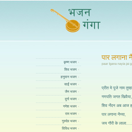
पार लगाना न
कृष्ण भजन
paar lgana nayia jai g
शिव भजन
हनुमान भजन
साईं भजन
प्रीत मे पूजे नाम तुम्ह
जैन भजन
गणपति जगत खिवैया,
दुर्गा भजन
शिव नँदन अब आज हम
गणेश भजन
राम भजन
पार लगाना नैय्या,
गुरुदेव भजन
जय गौरी के लाला.....
विविध भजन