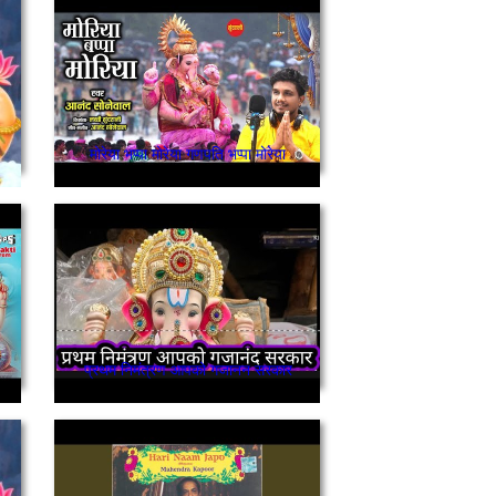
मोरेया भप्पा मोरेया गणपति भप्पा मोरेया
प्रथम निमंत्रण आपको गजानन सरकार