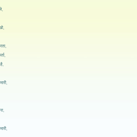
े,
ेखो,
हरता,
्ता,
है,
ारी,
ारा,
ारी,