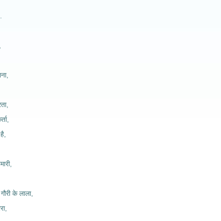
.
,
ाना,
रता,
्ता,
है,
ारी,
गौरी के लाला,
ारा,