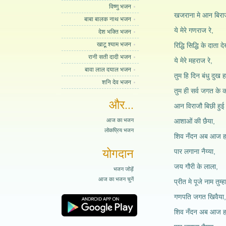
विष्णु भजन
खजराना मे आन बिराज
बाबा बालक नाथ भजन
ये मेरे गणराज रे,
देश भक्ति भजन
खाटू श्याम भजन
रिद्धि सिद्धि के दाता द
रानी सती दादी भजन
ये मेरे महराज रे,
बावा लाल दयाल भजन
तुम हि दिन बंधु दुख 
शनि देव भजन
तुम ही सर्व जगत के कर
और...
आन विराजौ बिछी हुई 
आज का भजन
आशाओं की छैया,
लोकप्रिय भजन
शिव नँदन अब आज हम
योगदान
पार लगाना नैय्या,
जय गौरी के लाला,
भजन जोड़ें
आज का भजन चुनें
प्रीत मे पूजे नाम तुम्ह
गणपति जगत खिवैया,
शिव नँदन अब आज हम