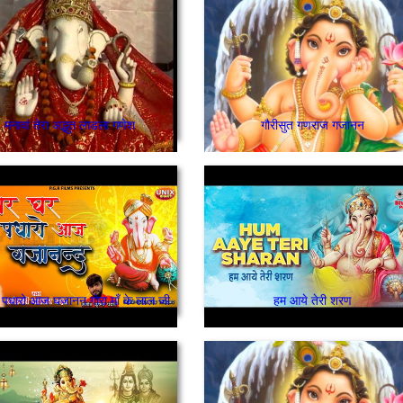
मनावां तेरा अद्भुत लाडला गणेश
गौरीसुत गणराज गजानन
 पधारो आज घजानन गोरा माँ के लाल जी
हम आये तेरी शरण