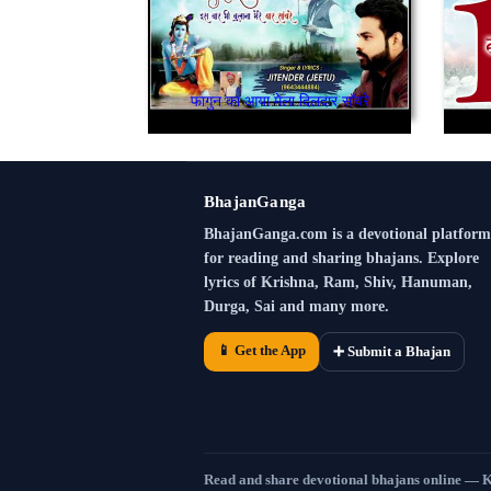
फागुन का आया मेला दिलदार साँवरे
BhajanGanga
BhajanGanga.com is a devotional platform
for reading and sharing bhajans. Explore
lyrics of Krishna, Ram, Shiv, Hanuman,
Durga, Sai and many more.
📱 Get the App
➕ Submit a Bhajan
Read and share devotional bhajans online — 