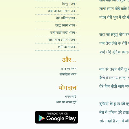
लागे मोहे प्यारी सूरत त
विष्णु भजन
लागी लगन मोहे बांके 
बाबा बालक नाथ भजन
नंदन तेरी धुन में रहे 
देश भक्ति भजन
खाटू श्याम भजन
रानी सती दादी भजन
राधा सा तड़पूं मीरा ब
बावा लाल दयाल भजन
नाम तेरा लेले के तेरी ध
शनि देव भजन
काहे मोहे दुनिया कान्
और...
आज का भजन
मन की तड़प मोरी तू न
लोकप्रिय भजन
कैसे में मनाऊ कान्हा त
योगदान
तेरे बिन बीती जाये म
भजन जोड़ें
आज का भजन चुनें
दुखियो के दु:ख को दू
मेरा ये जीवन तेरे हवा
सांस नहीं है तन में अं