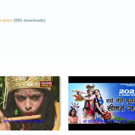
 lyrics
(885 downloads)
भागा रे भागा रे भागा नंदलाला
ओ राधे तेरी चुनरी सितारों जड़ी