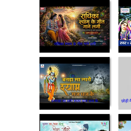
राधिका श्याम के गीत गाने लगी
वनरडा सा लागे श्याम सज धज के
छोड़ी म