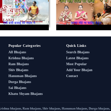
ऐसी बंसी बजाई मेरे श्याम ने
कान्हा मोहे ना चाहिए बैकुंठ
Popular Categories
Quick Links
All Bhajans
Search Bhajans
Krishna Bhajans
Latest Bhajans
Ram Bhajans
Most Popular
Shiv Bhajans
Add Your Bhajan
Hanuman Bhajans
Contact
Durga Bhajans
Sai Bhajans
Khatu Shyam Bhajans
Krishna bhajans, Ram bhajans, Shiv bhajans, Hanuman bhajans, Durga bhajans,