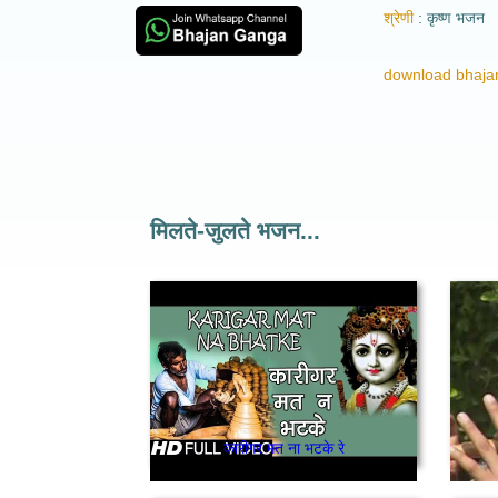
श्रेणी
कृष्ण भजन
download bhajan
मिलते-जुलते भजन...
कारीगर मत ना भटके रे