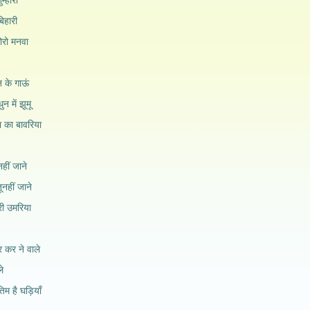
ुम्हारी
बिहारी
मोरो मनवा
न के गाऊं
ुन में झूमू
हा का बावरिया
हीं जाने
ूनहीं जाने
ोरी उमरिया
र कर ने वाले
ले
तिम है घड़ियाँ