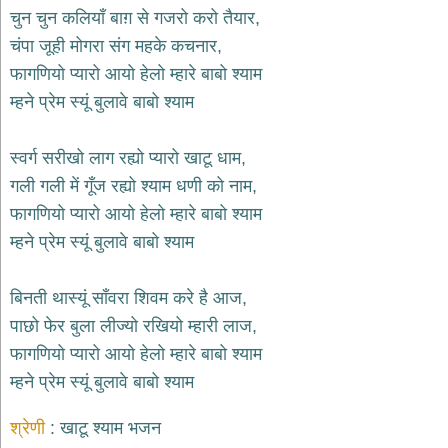
भजन
चुन चुन कलियाँ बाग़ से गजरो करो तैयार,
hanuman
चंपा जूही मोगरा संग महके कचनार,
bhajans
फागणियो प्यारो आयो हेलो म्हारे बाबो श्याम
साईं
म्हने प्रेम स्यूं बुलावे बाबो श्याम
भजन
sai
bhajans
स्वर्ग सरीखो लाग रह्यो प्यारो खाटू धाम,
जैन
गली गली में गूँज रह्यो श्याम धणी को नाम,
भजन
jain
फागणियो प्यारो आयो हेलो म्हारे बाबो श्याम
bhajans
म्हने प्रेम स्यूं बुलावे बाबो श्याम
दुर्गा
भजन
बिनती थास्यूं साँवरा शिवम करे है आज,
durga
bhajans
पाछो फेर बुला लीज्यो रखियो म्हारी लाज,
गणेश
फागणियो प्यारो आयो हेलो म्हारे बाबो श्याम
भजन
म्हने प्रेम स्यूं बुलावे बाबो श्याम
ganesh
bhajans
श्रेणी
खाटू श्याम भजन
राम