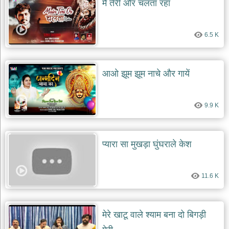
मैं तेरी और चलता रहा
देश
भक्ति
6.5 K
भजन
patriotic
bhajans
खाटू
आओ झूम झूम नाचे और गायें
श्याम
भजन
khatu
9.9 K
shaym
bhajans
रानी
प्यारा सा मुखड़ा घुंघराले केश
सती
दादी
भजन
11.6 K
rani
sati
dadi
bhajans
बावा
मेरे खाटू वाले श्याम बना दो बिगड़ी
लाल