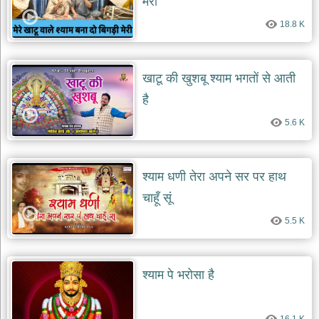
मेरी
दयाल
भजन
18.8 K
bawa
lal
dayal
bhajans
खाटू की खुशबू श्याम भगतों से आती
शनि
है
देव
भजन
5.6 K
shani
dev
bhajans
आज
श्याम धणी तेरा अपने सर पर हाथ
का
चाहूँ सूं
भजन
bhajan
5.5 K
of
the
day
भजन
श्याम पे भरोसा है
जोड़ें
add
bhajans