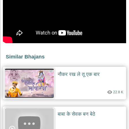
भजन
raam
bhajans
गुरुदेव
भजन
gurudev
bhajans
विविध
भजन
Similar Bhajans
miscellaneous
bhajans
विष्णु
नौकर रख ले तू एक बार
भजन
vishnu
bhajans
22.8 K
बाबा
बालक
नाथ
भजन
बाबा के सेवक बन बेठे
baba
balak
nath
bhajans