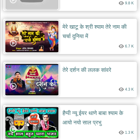
9.8 K
देश
भक्ति
भजन
मेरे खाटू के श्री श्याम तेरे नाम की
patriotic
bhajans
चर्चा दुनिया में
खाटू
6.7 K
श्याम
भजन
khatu
shaym
तेरे दर्शन की ललक सांवरे
bhajans
रानी
सती
4.3 K
दादी
भजन
rani
sati
हैप्पी न्यू ईयर थाणे बाबा श्याम के
dadi
bhajans
आयो नयो साल प्रभु
बावा
1.3 K
लाल