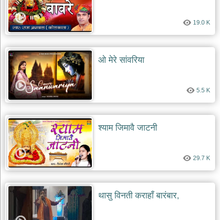
19.0 K
ओ मेरे सांवरिया
5.5 K
श्याम जिमावै जाटनी
29.7 K
थासु विनती कराहाँ बारंबार,