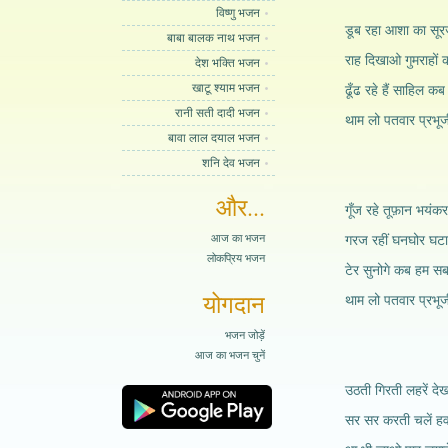
विष्णु भजन
डूब रहा आशा का सू
बाबा बालक नाथ भजन
राह दिखाओ गुमराहों
देश भक्ति भजन
खाटू श्याम भजन
ढूँढ रहे हैं साहिल क
रानी सती दादी भजन
थाम लो पतवार प्रभूजी
बावा लाल दयाल भजन
शनि देव भजन
और...
गूँज रहे तूफ़ान भयंक
आज का भजन
गरज रहीं घनघोर घटाये
लोकप्रिय भजन
टेर सुनोगे कब हम सब
योगदान
थाम लो पतवार प्रभूजी
भजन जोड़ें
आज का भजन चुनें
उठती गिरती लहरें दे
सर सर करती चलें हवा