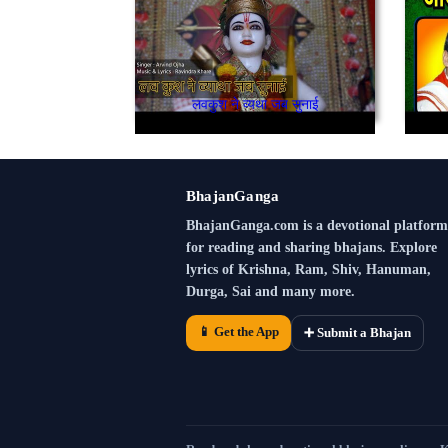
लवकुश ने व्यथा जब सुनाई
BhajanGanga
BhajanGanga.com is a devotional platform
for reading and sharing bhajans. Explore
lyrics of Krishna, Ram, Shiv, Hanuman,
Durga, Sai and many more.
📱 Get the App
➕ Submit a Bhajan