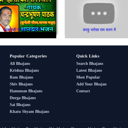
आज नहीं तो कल राम मिलेंगे
करहु भरोसा राम चरण में
Popular Categories
Quick Links
All Bhajans
Search Bhajans
Krishna Bhajans
Latest Bhajans
Ram Bhajans
Most Popular
Shiv Bhajans
Add Your Bhajan
Hanuman Bhajans
Contact
Durga Bhajans
Sai Bhajans
Khatu Shyam Bhajans