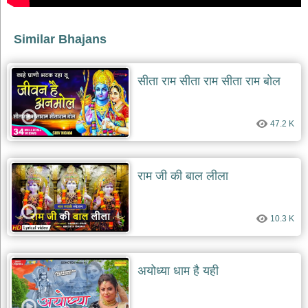
भजन
raam
bhajans
Similar Bhajans
गुरुदेव
भजन
gurudev
सीता राम सीता राम सीता राम बोल
bhajans
विविध
भजन
47.2 K
miscellaneous
bhajans
विष्णु
राम जी की बाल लीला
भजन
vishnu
bhajans
10.3 K
बाबा
बालक
नाथ
भजन
अयोध्या धाम है यही
baba
balak
nath
bhajans