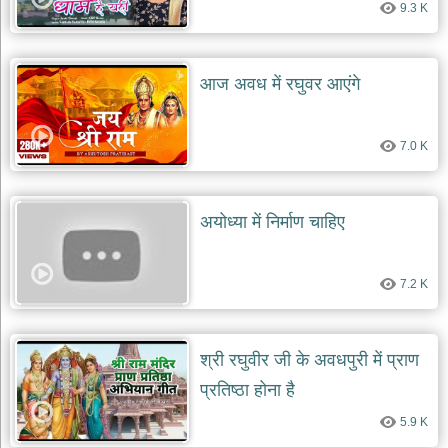
9.3 K
देश
भक्ति
भजन
आज अवध में रघुवर आएंगे
patriotic
bhajans
खाटू
7.0 K
श्याम
भजन
khatu
shaym
अयोध्या में निर्माण चाहिए
bhajans
रानी
सती
7.2 K
दादी
भजन
rani
sati
श्री रघुवीर जी के अवधपुरी में प्राण
dadi
bhajans
प्रतिष्ठा होना है
बावा
5.9 K
लाल