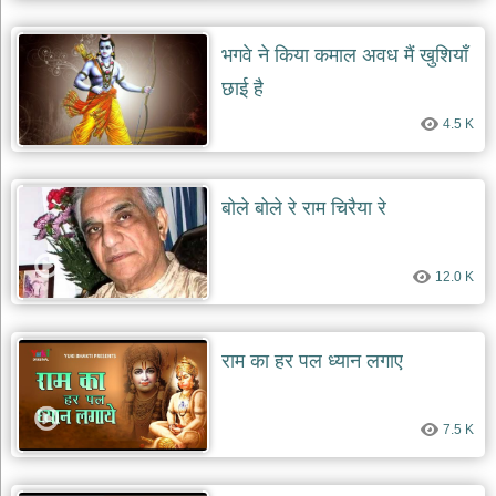
दयाल
भजन
भगवे ने किया कमाल अवध मैं खुशियाँ
bawa
lal
dayal
छाई है
bhajans
4.5 K
शनि
देव
भजन
shani
बोले बोले रे राम चिरैया रे
dev
bhajans
आज
12.0 K
का
भजन
bhajan
of
राम का हर पल ध्यान लगाए
the
day
भजन
7.5 K
जोड़ें
add
bhajans