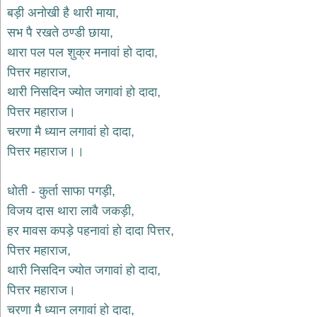
भजन
बड़ी अनोखी है थारी माया,
raam
bhajans
सभ पै रखते ठण्डी छाया,
गुरुदेव
थारा पल पल शुक्र मनावां हो दादा,
भजन
पित्तर महाराज,
gurudev
bhajans
थारी निसदिन ज्योत जगावां हो दादा,
विविध
पित्तर महाराज।
भजन
चरणा मै ध्यान लगावां हो दादा,
miscellaneous
bhajans
पित्तर महाराज।।
विष्णु
भजन
धोती - कुर्ता साफा पगड़ी,
vishnu
bhajans
विजय दास थारा लावै जकड़ी,
हर मावस कपड़े पहनावां हो दादा पित्तर,
बाबा
बालक
पित्तर महाराज,
नाथ
थारी निसदिन ज्योत जगावां हो दादा,
भजन
पित्तर महाराज।
baba
balak
चरणा मै ध्यान लगावां हो दादा,
nath
bhajans