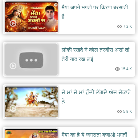
मैया अपने भगतो पर किरपा बरसाती
है
7.2 K
लोकी रखदे ने कोल तस्वीरा असां तां
तेरी याद रख लई
15.4 K
ਜੈ ਮਾਂ ਜੈ ਮਾਂ ਹੁੰਦੀ ਲੱਗਦੇ ਅੱਜ ਜੈਕਾਰੇ
ਨੇ
5.8 K
मैया का है ये जगराता बजाओ भगतों