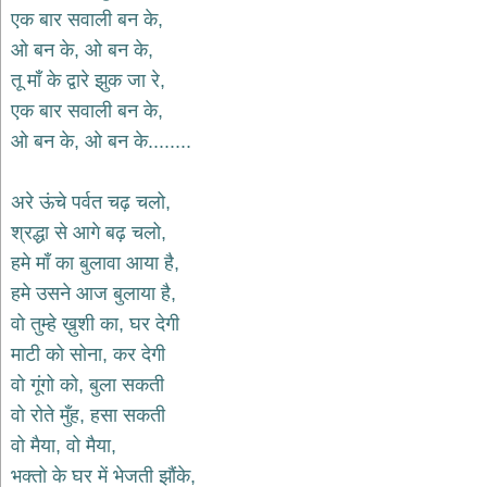
भजन
एक बार सवाली बन के,
raam
bhajans
ओ बन के, ओ बन के,
गुरुदेव
तू माँ के द्वारे झुक जा रे,
भजन
एक बार सवाली बन के,
gurudev
bhajans
ओ बन के, ओ बन के........
विविध
भजन
अरे ऊंचे पर्वत चढ़ चलो,
miscellaneous
bhajans
श्रद्धा से आगे बढ़ चलो,
हमे माँ का बुलावा आया है,
विष्णु
भजन
हमे उसने आज बुलाया है,
vishnu
bhajans
वो तुम्हे ख़ुशी का, घर देगी
माटी को सोना, कर देगी
बाबा
बालक
वो गूंगो को, बुला सकती
नाथ
वो रोते मुँह, हसा सकती
भजन
वो मैया, वो मैया,
baba
balak
भक्तो के घर में भेजती झौंके,
nath
bhajans