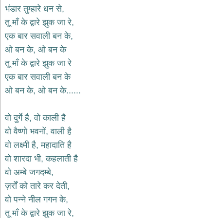
भजन
भंडार तुम्हारे धन से,
hanuman
तू माँ के द्वारे झुक जा रे,
bhajans
एक बार सवाली बन के,
साईं
ओ बन के, ओ बन के
भजन
sai
तू माँ के द्वारे झुक जा रे
bhajans
एक बार सवाली बन के
जैन
ओ बन के, ओ बन के......
भजन
jain
bhajans
वो दुर्गे है, वो काली है
दुर्गा
वो वैष्णो भवनों, वाली है
भजन
वो लक्ष्मी है, महादाति है
durga
bhajans
वो शारदा भी, कहलाती है
गणेश
वो अम्बे जगदम्बे,
भजन
ज़र्रों को तारे कर देती,
ganesh
bhajans
वो पन्ने नील गगन के,
राम
तू माँ के द्वारे झुक जा रे,