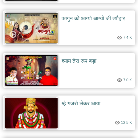
दयाल
भजन
bawa
फागुन को आग्यो आग्यो जी त्यौहार
lal
dayal
bhajans
शनि
7.4 K
देव
भजन
shani
dev
श्याम तेरा रूप बड़ा
bhajans
आज
का
7.0 K
भजन
bhajan
of
the
म्हे गजरो लेकर आया
day
भजन
जोड़ें
12.5 K
add
bhajans