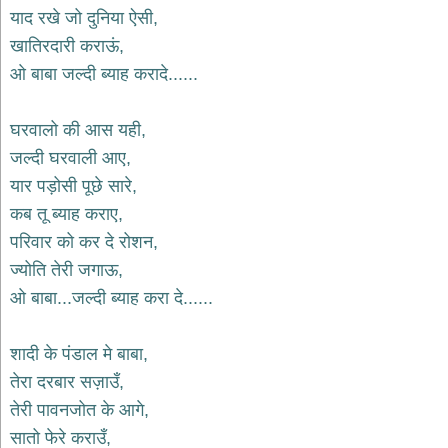
भजन
याद रखे जो दुनिया ऐसी,
hanuman
खातिरदारी कराऊं,
bhajans
ओ बाबा जल्दी ब्याह करादे......
साईं
भजन
sai
घरवालो की आस यही,
bhajans
जल्दी घरवाली आए,
जैन
यार पड़ोसी पूछे सारे,
भजन
jain
कब तू ब्याह कराए,
bhajans
परिवार को कर दे रोशन,
दुर्गा
ज्योति तेरी जगाऊ,
भजन
ओ बाबा...जल्दी ब्याह करा दे......
durga
bhajans
गणेश
शादी के पंडाल मे बाबा,
भजन
तेरा दरबार सज़ाउँ,
ganesh
bhajans
तेरी पावनजोत के आगे,
राम
सातो फेरे कराउँ,