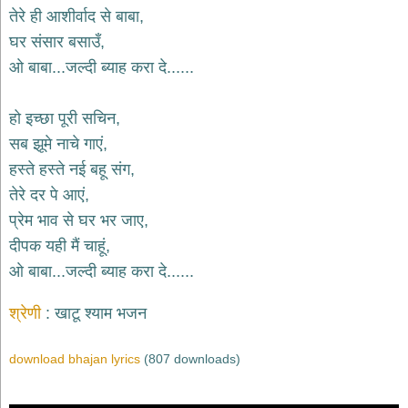
भजन
तेरे ही आशीर्वाद से बाबा,
raam
bhajans
घर संसार बसाउँ,
गुरुदेव
ओ बाबा...जल्दी ब्याह करा दे......
भजन
gurudev
bhajans
हो इच्छा पूरी सचिन,
विविध
सब झूमे नाचे गाएं,
भजन
हस्ते हस्ते नई बहू संग,
miscellaneous
bhajans
तेरे दर पे आएं,
प्रेम भाव से घर भर जाए,
विष्णु
भजन
दीपक यही मैं चाहूं,
vishnu
bhajans
ओ बाबा...जल्दी ब्याह करा दे......
बाबा
श्रेणी
खाटू श्याम भजन
बालक
नाथ
भजन
download bhajan lyrics
(807 downloads)
baba
balak
nath
bhajans